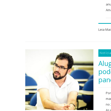
anu
Ama
Leia Mai
Notíci
Alu
pod
pan
Por
mar
no 
As 