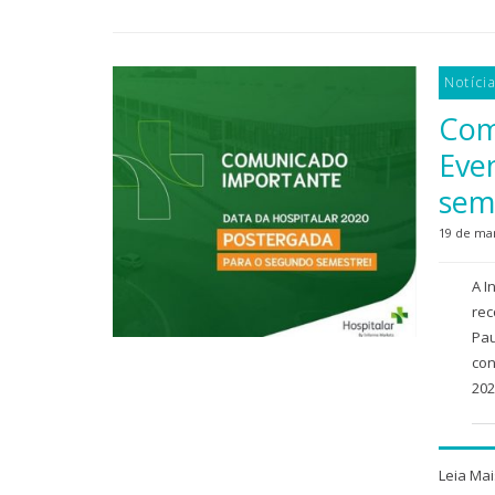
Notíci
Com
Eve
sem
19 de ma
A I
rec
Pau
con
202
Leia Mai