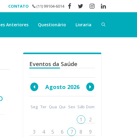
CONTATO
(11) 99104-6014
es Anteriores
Questionário
Livraria
Eventos da Saúde
Agosto 2026
o
Seg
Ter
Qua
Qui
Sex
Sáb
Dom
1
2
3
4
5
6
7
8
9