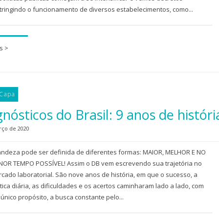
tringindo o funcionamento de diversos estabelecimentos, como...
s >
 Capa
nósticos do Brasil: 9 anos de históri
rço de 2020
ndeza pode ser definida de diferentes formas: MAIOR, MELHOR E NO
OR TEMPO POSSÍVEL! Assim o DB vem escrevendo sua trajetória no
cado laboratorial. São nove anos de história, em que o sucesso, a
tica diária, as dificuldades e os acertos caminharam lado a lado, com
único propósito, a busca constante pelo...