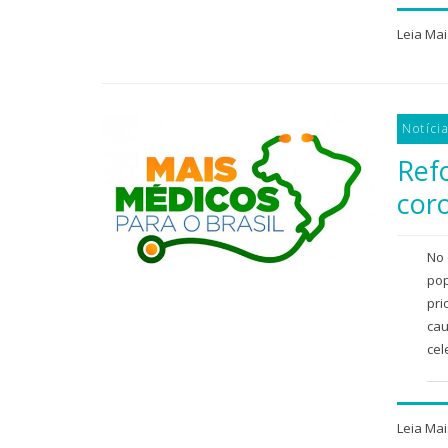
Leia Mai
Notíci
Ref
cor
No 
pop
pri
cau
cel
Leia Mai