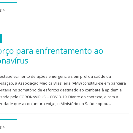
s >
a
orço para enfrentamento ao
onavírus
estabelecimento de ações emergenciais em prol da saúde da
ulação, a Associação Médica Brasileira (AMB) constitui-se em parceira
oritária no somatório de esforços destinado ao combate à epidemia
sada pelo CORONAVÍRUS -- COVID-19. Diante do contexto, e com a
eridade que a conjuntura exige, o Ministério da Saúde optou...
s >