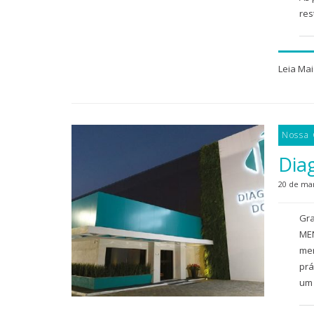
res
Leia Mai
Nossa
Diag
20 de ma
Gra
MEN
mer
prá
um 