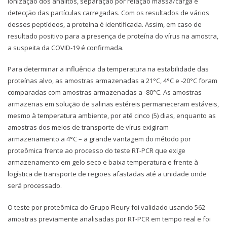
ionização dos analitos, separação por relação massa/carga e
detecção das partículas carregadas. Com os resultados de vários
desses peptídeos, a proteína é identificada. Assim, em caso de
resultado positivo para a presença de proteína do vírus na amostra,
a suspeita da COVID-19 é confirmada.
Para determinar a influência da temperatura na estabilidade das
proteínas alvo, as amostras armazenadas a 21°C, 4°C e -20°C foram
comparadas com amostras armazenadas a -80°C. As amostras
armazenas em solução de salinas estéreis permaneceram estáveis,
mesmo à temperatura ambiente, por até cinco (5) dias, enquanto as
amostras dos meios de transporte de vírus exigiram
armazenamento a 4°C – a grande vantagem do método por
proteômica frente ao processo do teste RT-PCR que exige
armazenamento em gelo seco e baixa temperatura e frente à
logística de transporte de regiões afastadas até a unidade onde
será processado.
O teste por proteômica do Grupo Fleury foi validado usando 562
amostras previamente analisadas por RT-PCR em tempo real e foi