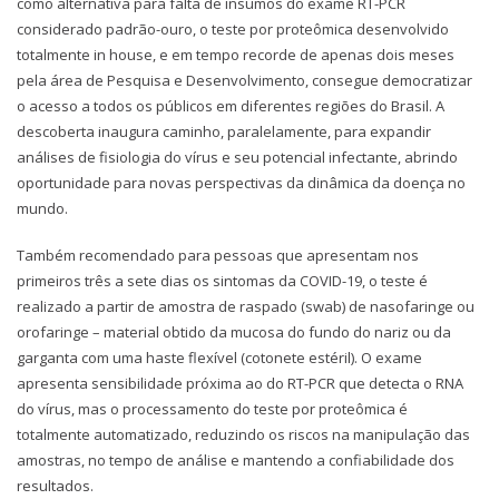
como alternativa para falta de insumos do exame RT-PCR
considerado padrão-ouro, o teste por proteômica desenvolvido
totalmente in house, e em tempo recorde de apenas dois meses
pela área de Pesquisa e Desenvolvimento, consegue democratizar
o acesso a todos os públicos em diferentes regiões do Brasil. A
descoberta inaugura caminho, paralelamente, para expandir
análises de fisiologia do vírus e seu potencial infectante, abrindo
oportunidade para novas perspectivas da dinâmica da doença no
mundo.
Também recomendado para pessoas que apresentam nos
primeiros três a sete dias os sintomas da COVID-19, o teste é
realizado a partir de amostra de raspado (swab) de nasofaringe ou
orofaringe – material obtido da mucosa do fundo do nariz ou da
garganta com uma haste flexível (cotonete estéril). O exame
apresenta sensibilidade próxima ao do RT-PCR que detecta o RNA
do vírus, mas o processamento do teste por proteômica é
totalmente automatizado, reduzindo os riscos na manipulação das
amostras, no tempo de análise e mantendo a confiabilidade dos
resultados.