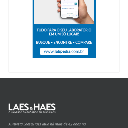
A Revista Laes&Haes atua há mais de 42 anos na