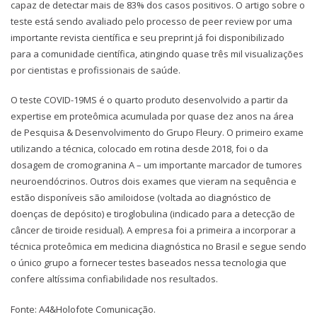
capaz de detectar mais de 83% dos casos positivos. O artigo sobre o
teste está sendo avaliado pelo processo de peer review por uma
importante revista científica e seu preprint já foi disponibilizado
para a comunidade científica, atingindo quase três mil visualizações
por cientistas e profissionais de saúde.
O teste COVID-19MS é o quarto produto desenvolvido a partir da
expertise em proteômica acumulada por quase dez anos na área
de Pesquisa & Desenvolvimento do Grupo Fleury. O primeiro exame
utilizando a técnica, colocado em rotina desde 2018, foi o da
dosagem de cromogranina A – um importante marcador de tumores
neuroendócrinos. Outros dois exames que vieram na sequência e
estão disponíveis são amiloidose (voltada ao diagnóstico de
doenças de depósito) e tiroglobulina (indicado para a detecção de
câncer de tiroide residual). A empresa foi a primeira a incorporar a
técnica proteômica em medicina diagnóstica no Brasil e segue sendo
o único grupo a fornecer testes baseados nessa tecnologia que
confere altíssima confiabilidade nos resultados.
Fonte: A4&Holofote Comunicação.