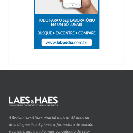
A Revista Laes&Haes atua há mais de 42 anos na
área diagnóstica. É pioneira, formadora de opinião
e considerada a mídia mais conceituada do setor