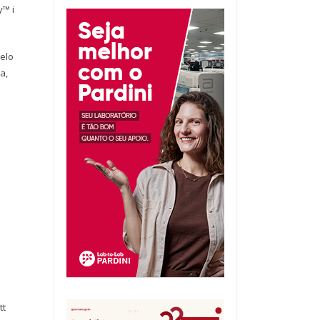
y™ i
pelo
a,
tt