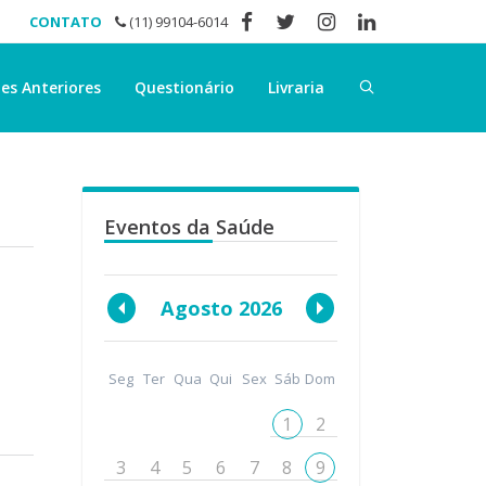
CONTATO
(11) 99104-6014
es Anteriores
Questionário
Livraria
Eventos da Saúde
Agosto 2026
Seg
Ter
Qua
Qui
Sex
Sáb
Dom
1
2
3
4
5
6
7
8
9