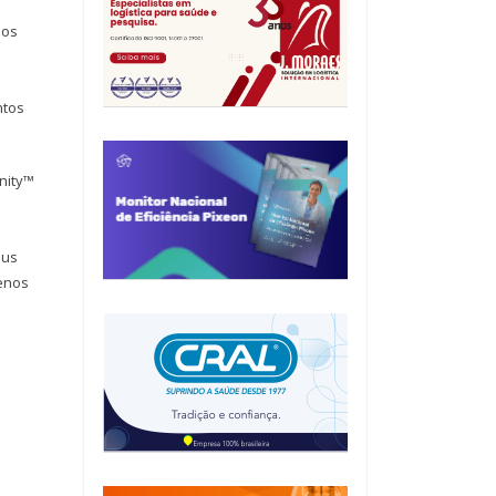
pos
ntos
nity™
eus
enos