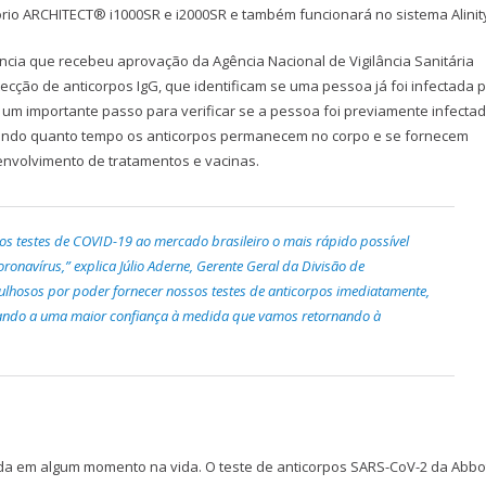
rio ARCHITECT® i1000SR e i2000SR e também funcionará no sistema Alinit
ncia que recebeu aprovação da Agência Nacional de Vigilância Sanitária
tecção de anticorpos IgG, que identificam se uma pessoa já foi infectada 
 um importante passo para verificar se a pessoa foi previamente infectad
luindo quanto tempo os anticorpos permanecem no corpo e se fornecem
envolvimento de tratamentos e vacinas.
 os testes de COVID-19 ao mercado brasileiro o mais rápido possível
navírus,” explica Júlio Aderne, Gerente Geral da Divisão de
ulhosos por poder fornecer nossos testes de anticorpos imediatamente,
evando a uma maior confiança à medida que vamos retornando à
ada em algum momento na vida. O teste de anticorpos SARS-CoV-2 da Abbo