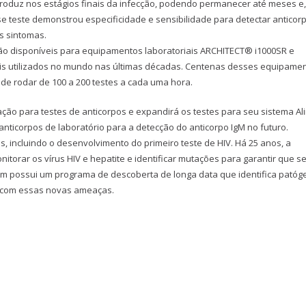
o produz nos estágios finais da infecção, podendo permanecer até meses e,
 teste demonstrou especificidade e sensibilidade para detectar anticor
s sintomas.
arão disponíveis para equipamentos laboratoriais ARCHITECT® i1000SR e
ais utilizados no mundo nas últimas décadas. Centenas desses equipame
 de rodar de 100 a 200 testes a cada uma hora.
ção para testes de anticorpos e expandirá os testes para seu sistema Ali
nticorpos de laboratório para a detecção do anticorpo IgM no futuro.
s, incluindo o desenvolvimento do primeiro teste de HIV. Há 25 anos, a
itorar os vírus HIV e hepatite e identificar mutações para garantir que s
m possui um programa de descoberta de longa data que identifica patóg
r com essas novas ameaças.