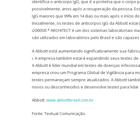
identifica o anticorpo IgG, que é a proteína que o corp
possivelmente, anos após a recuperação da pessoa. Esse
IgG maiores que 99% em 14 dias ou mais após o início do
Inicialmente, os testes de anticorpos IgG da Abbott est
i2000SR.* ARCHITECT é um dos sistemas laboratoriais m
são utilizados em laboratórios pelo Brasil e são capazes
A Abbott está aumentando significativamente sua fabrica
i. A empresa também estará expandindo seus testes de a
A Abbott é líder mundial em testes de doenças infecciosa
empresa criou um Programa Global de Vigilância para mon
testes permaneçam sempre atualizados. A Abbott també
novos ou desconhecidos e desenvolve testes para lida
Abbott:
www.abbottbrasil.com.br
Fonte: Textual Comunicação.