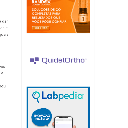
a dar
das e
quais
e
ões
 a
o
onou