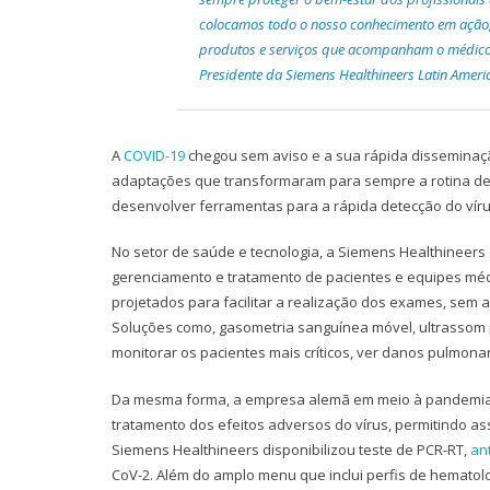
colocamos todo o nosso conhecimento em ação, 
produtos e serviços que acompanham o médico e
Presidente da Siemens Healthineers Latin Ameri
A
COVID-19
chegou sem aviso e a sua rápida disseminaç
adaptações que transformaram para sempre a rotina de
desenvolver ferramentas para a rápida detecção do víru
No setor de saúde e tecnologia, a Siemens Healthineers 
gerenciamento e tratamento de pacientes e equipes méd
projetados para facilitar a realização dos exames, sem a
Soluções como, gasometria sanguínea móvel, ultrassom p
monitorar os pacientes mais críticos, ver danos pulmonar
Da mesma forma, a empresa alemã em meio à pandemia a
tratamento dos efeitos adversos do vírus, permitindo as
Siemens Healthineers disponibilizou teste de PCR-RT,
an
CoV-2. Além do amplo menu que inclui perfis de hematolog