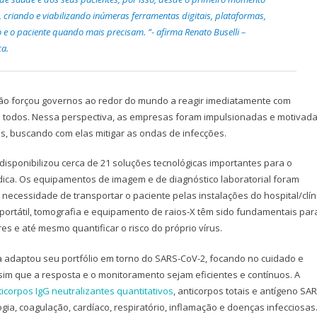
criando e viabilizando inúmeras ferramentas digitais, plataformas,
 o paciente quando mais precisam. ”- afirma Renato Buselli –
ca.
ão forçou governos ao redor do mundo a reagir imediatamente com
 todos. Nessa perspectiva, as empresas foram impulsionadas e motivada
s, buscando com elas mitigar as ondas de infecções.
disponibilizou cerca de 21 soluções tecnológicas importantes para o
ica. Os equipamentos de imagem e de diagnóstico laboratorial foram
 necessidade de transportar o paciente pelas instalações do hospital/clín
ortátil, tomografia e equipamento de raios-X têm sido fundamentais par
es e até mesmo quantificar o risco do próprio vírus.
daptou seu portfólio em torno do SARS-CoV-2, focando no cuidado e
sim que a resposta e o monitoramento sejam eficientes e contínuos. A
ticorpos IgG neutralizantes quantitativos
, anticorpos totais e antígeno SA
ia, coagulação, cardíaco, respiratório, inflamação e doenças infecciosas.