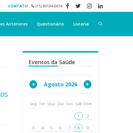
CONTATO
(11) 99104-6014
es Anteriores
Questionário
Livraria
Eventos da Saúde
Agosto 2026
dos
Seg
Ter
Qua
Qui
Sex
Sáb
Dom
1
2
3
4
5
6
7
8
9