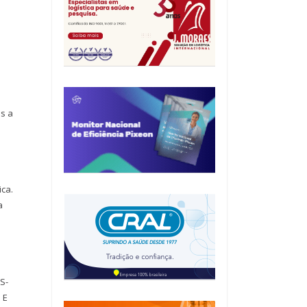
s a
ica.
a
RS-
 E