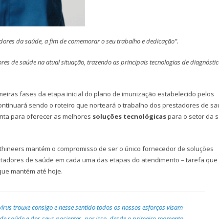
dores da saúde, a fim de comemorar o seu trabalho e dedicação”.
res de saúde na atual situação, trazendo as principais tecnologias de diagnósti
imeiras fases da etapa inicial do plano de imunização estabelecido pelos
continuará sendo o roteiro que norteará o trabalho dos prestadores de s
nta para oferecer as melhores
soluções tecnológicas
para o setor da 
thineers mantém o compromisso de ser o único fornecedor de soluções
stadores de saúde em cada uma das etapas do atendimento – tarefa que
que mantém até hoje.
vírus trouxe consigo e nesse sentido todos os nossos esforços visam
de saúde e dos seus pacientes, por isso, desde o primeiro momento