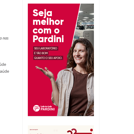
co nas
aúde
saúde