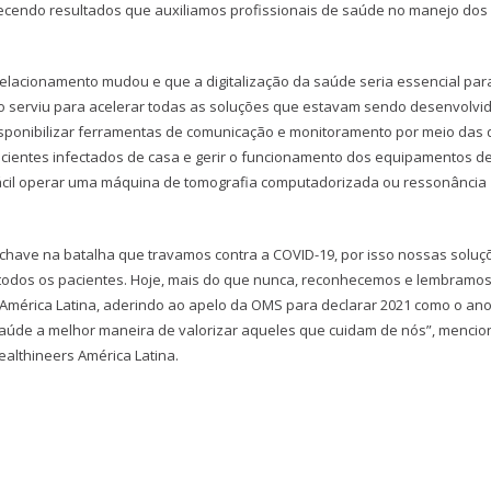
ecendo resultados que auxiliamos profissionais de saúde no manejo dos
elacionamento mudou e que a digitalização da saúde seria essencial par
to serviu para acelerar todas as soluções que estavam sendo desenvolvi
isponibilizar ferramentas de comunicação e monitoramento por meio das 
pacientes infectados de casa e gerir o funcionamento dos equipamentos d
fácil operar uma máquina de tomografia computadorizada ou ressonância
-chave na batalha que travamos contra a COVID-19, por isso nossas soluç
 todos os pacientes. Hoje, mais do que nunca, reconhecemos e lembramos
América Latina, aderindo ao apelo da OMS para declarar 2021 como o an
Saúde a melhor maneira de valorizar aqueles que cuidam de nós”, menci
althineers América Latina.