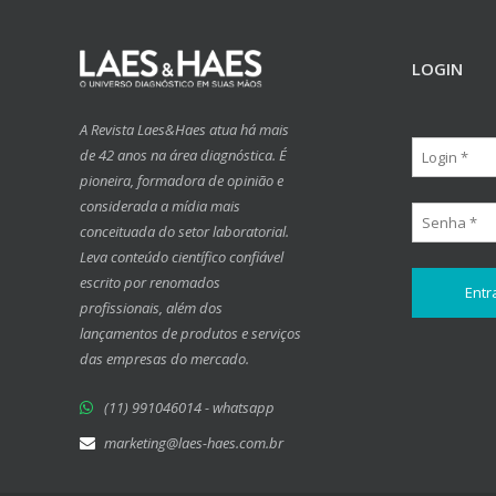
LOGIN
A Revista Laes&Haes atua há mais
de 42 anos na área diagnóstica. É
pioneira, formadora de opinião e
considerada a mídia mais
conceituada do setor laboratorial.
Leva conteúdo científico confiável
escrito por renomados
profissionais, além dos
lançamentos de produtos e serviços
das empresas do mercado.
(11) 991046014 - whatsapp
marketing@laes-haes.com.br