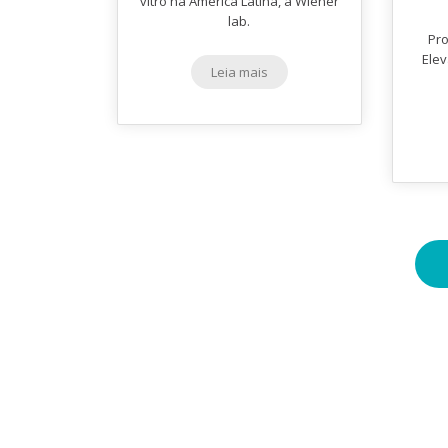
vitro na América Latina, a Wiener
lab.
Pr
Ele
Leia mais