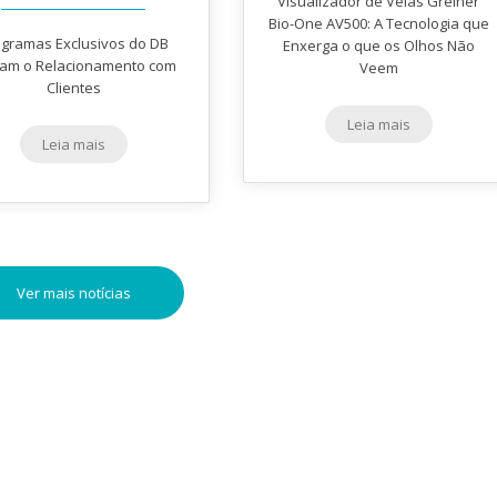
Visualizador de Veias Greiner
Bio-One AV500: A Tecnologia que
ogramas Exclusivos do DB
Enxerga o que os Olhos Não
vam o Relacionamento com
Veem
Clientes
Leia mais
Leia mais
Ver mais notícias