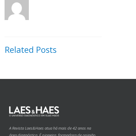
Related Posts
A Revista Laes&Haes atua há mais de 42 anos na
área diagnóstica. É pioneira, formadora de opinião