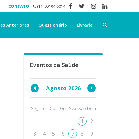
CONTATO
(11) 99104-6014
es Anteriores
Questionário
Livraria
Eventos da Saúde
Agosto 2026
Seg
Ter
Qua
Qui
Sex
Sáb
Dom
1
2
3
4
5
6
7
8
9