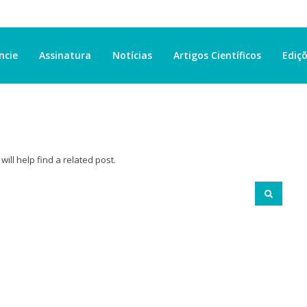
ncie
Assinatura
Notícias
Artigos Científicos
Ediçõ
ill help find a related post.