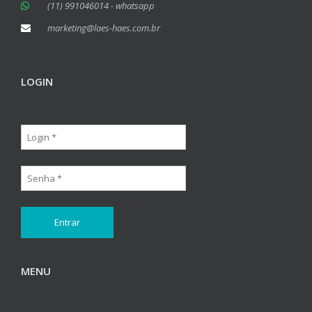
(11) 991046014 - whatsapp
marketing@laes-haes.com.br
LOGIN
MENU