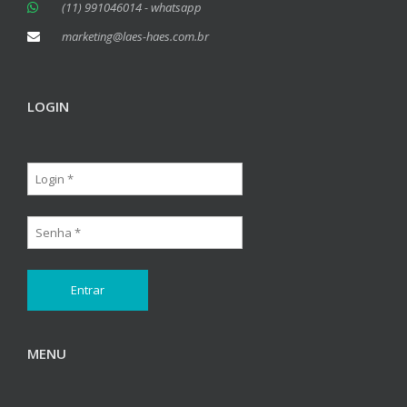
(11) 991046014 - whatsapp
marketing@laes-haes.com.br
LOGIN
MENU