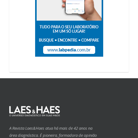
A Revista Laes&Haes atua há mais de 42 anos na
área diagnóstica. É pioneira, formadora de opinião