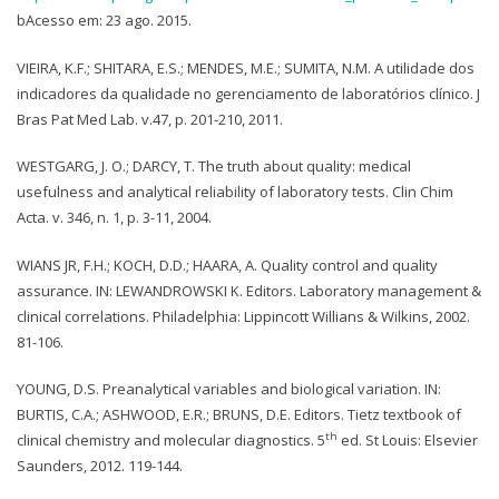
bAcesso em: 23 ago. 2015.
VIEIRA, K.F.; SHITARA, E.S.; MENDES, M.E.; SUMITA, N.M. A utilidade dos
indicadores da qualidade no gerenciamento de laboratórios clínico. J
Bras Pat Med Lab. v.47, p. 201-210, 2011.
WESTGARG, J. O.; DARCY, T. The truth about quality: medical
usefulness and analytical reliability of laboratory tests. Clin Chim
Acta. v. 346, n. 1, p. 3-11, 2004.
WIANS JR, F.H.; KOCH, D.D.; HAARA, A. Quality control and quality
assurance. IN: LEWANDROWSKI K. Editors. Laboratory management &
clinical correlations. Philadelphia: Lippincott Willians & Wilkins, 2002.
81-106.
YOUNG, D.S. Preanalytical variables and biological variation. IN:
BURTIS, C.A.; ASHWOOD, E.R.; BRUNS, D.E. Editors. Tietz textbook of
th
clinical chemistry and molecular diagnostics. 5
ed. St Louis: Elsevier
Saunders, 2012. 119-144.