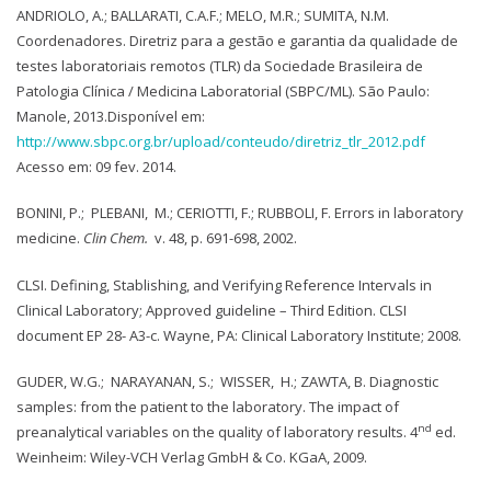
ANDRIOLO, A.; BALLARATI, C.A.F.; MELO, M.R.; SUMITA, N.M.
Coordenadores. Diretriz para a gestão e garantia da qualidade de
testes laboratoriais remotos (TLR) da Sociedade Brasileira de
Patologia Clínica / Medicina Laboratorial (SBPC/ML). São Paulo:
Manole, 2013.Disponível em:
http://www.sbpc.org.br/upload/conteudo/diretriz_tlr_2012.pdf
Acesso em: 09 fev. 2014.
BONINI, P.; PLEBANI, M.; CERIOTTI, F.; RUBBOLI, F. Errors in laboratory
medicine.
Clin Chem.
v. 48, p. 691-698, 2002.
CLSI. Defining, Stablishing, and Verifying Reference Intervals in
Clinical Laboratory; Approved guideline – Third Edition. CLSI
document EP 28- A3-c. Wayne, PA: Clinical Laboratory Institute; 2008.
GUDER, W.G.; NARAYANAN, S.; WISSER, H.; ZAWTA, B. Diagnostic
samples: from the patient to the laboratory. The impact of
nd
preanalytical variables on the quality of laboratory results. 4
ed.
Weinheim: Wiley-VCH Verlag GmbH & Co. KGaA, 2009.