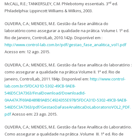
rd
McCALL, R.E.; TANKERSLEY, C.M. Phlebotomy essentials. 3
ed.
Philadelphia: Lippincott Williams & Wilkins, 2003.
OLIVEIRA, C.A.; MENDES, M.E. Gestão da fase análitica do
laboratório:como assegurar a qualidade na prática. Volume I. 1ª ed.
Rio de Janeiro, ControlLab, 2010.142p. Disponível em :
http://www.control-lab.com.br/pdf/gestao_fase_analitica_vol1.pdf
Acesso em: 12 ago. 2015.
OLIVEIRA, C.A.; MENDES, M.E. Gestão da fase analítica do laboratório :
como assegurar a qualidade na prática Volume II. 1ª ed. Rio de
Janeiro, ControlLab, 2011.184p. Disponível em:
http://www.control-
lab.com.br/5FDCA31D-5302-49CB-9AE8-
546D5C3A7363/FinalDownload/DownloadId-
0AA47A7F69AB489B9AB5C4924355E978/5FDCA31D-5302-49CB-9AE8-
546D5C3A7363/pdf/GestaoDaFaseAnaliticaDoLaboratorioVOL2_PDF.
pdf
Acesso em: 23 ago. 2015.
OLIVEIRA, C.A.; MENDES, M.E. Gestão da fase Analítica do Laboratório.
Como assegurar a qualidade na prática .Volume III. 1ª ed. Rio de