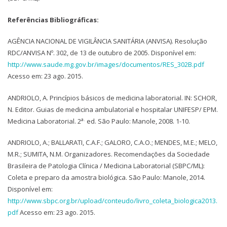
Referências Bibliográficas:
AGÊNCIA NACIONAL DE VIGILÂNCIA SANITÁRIA (ANVISA). Resolução
RDC/ANVISA Nº. 302, de 13 de outubro de 2005. Disponível em:
http://www.saude.mg.gov.br/images/documentos/RES_302B.pdf
Acesso em: 23 ago. 2015.
ANDRIOLO, A. Princípios básicos de medicina laboratorial. IN: SCHOR,
N. Editor. Guias de medicina ambulatorial e hospitalar UNIFESP/ EPM.
a.
Medicina Laboratorial. 2
ed. São Paulo: Manole, 2008. 1-10.
ANDRIOLO, A.; BALLARATI, C.A.F.; GALORO, C.A.O.; MENDES, M.E.; MELO,
M.R.; SUMITA, N.M. Organizadores. Recomendações da Sociedade
Brasileira de Patologia Clínica / Medicina Laboratorial (SBPC/ML):
Coleta e preparo da amostra biológica. São Paulo: Manole, 2014.
Disponível em:
http://www.sbpc.org.br/upload/conteudo/livro_coleta_biologica2013.
pdf
Acesso em: 23 ago. 2015.