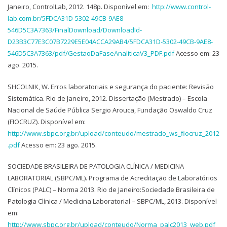
Janeiro, ControlLab, 2012. 148p. Disponível em:
http://www.control-
lab.com.br/5FDCA31D-5302-49CB-9AE8-
546D5C3A7363/FinalDownload/DownloadId-
D23B3C77E3C07B7229E5E04ACCA29AB4/5FDCA31D-5302-49CB-9AE8-
546D5C3A7363/pdf/GestaoDaFaseAnaliticaV3_PDF.pdf
Acesso em: 23
ago. 2015.
SHCOLNIK, W. Erros laboratoriais e segurança do paciente: Revisão
Sistemática. Rio de Janeiro, 2012. Dissertação (Mestrado) – Escola
Nacional de Saúde Pública Sergio Arouca, Fundação Oswaldo Cruz
(FIOCRUZ). Disponível em:
http://www.sbpc.org.br/upload/conteudo/mestrado_ws_fiocruz_2012
.pdf
Acesso em: 23 ago. 2015.
SOCIEDADE BRASILEIRA DE PATOLOGIA CLÍNICA / MEDICINA
LABORATORIAL (SBPC/ML). Programa de Acreditação de Laboratórios
Clínicos (PALC) – Norma 2013. Rio de Janeiro:Sociedade Brasileira de
Patologia Clínica / Medicina Laboratorial – SBPC/ML, 2013. Disponível
em:
http://www.sbpc.org.br/upload/conteudo/Norma_palc2013_web.pdf