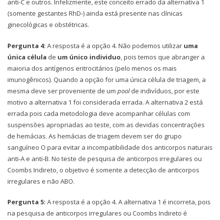
anti-C e outros. Infelizmente, este conceito errado da alternativa 1
(somente gestantes RhD-) ainda está presente nas clínicas
ginecológicas e obstétricas.
Pergunta 4:
A resposta é a opção 4. Não podemos utilizar
uma
única célula
de
um único individuo
, pois temos que abranger a
maioria dos antígenos eritrocitários (pelo menos os mais
imunogênicos). Quando a opção for uma única célula de triagem, a
mesma deve ser proveniente de um
pool
de indivíduos, por este
motivo a alternativa 1 foi considerada errada. A alternativa 2 está
errada pois cada metodologia deve acompanhar células com
suspensões apropriadas ao teste, com as devidas concentrações
de hemácias. As hemácias de triagem devem ser do grupo
sanguíneo O para evitar a incompatibilidade dos anticorpos naturais
anti-A e anti-B. No teste de pesquisa de anticorpos irregulares ou
Coombs Indireto, o objetivo é somente a detecção de anticorpos
irregulares e não ABO.
Pergunta 5:
A resposta é a opção 4. A alternativa 1 é incorreta, pois
na pesquisa de anticorpos irregulares ou Coombs Indireto é