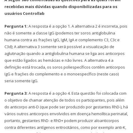
recebidas mais dúvidas quando disponibilizadas para os
usuários Controllab
Pergunta 1:
A resposta é a opção 1. A alternativa 2 é incorreta, pois
não é somente a classe IgG (podemos ter soros antiglobulina
humana contra as frações IgG, IgM, IgA e complemento C3, C3c e
C3d); A alternativa 3 somente será possível a visualização de
aglutinação quando a antiglobulina humana se liga aos anticorpos
que estão ligados as hemácias e não livres. A alternativa 4 a
definição está trocada, os soros poliespecíficos contêm anticorpos
IgG e frações do complemento e o monoespecífico (neste caso)
seria somente IgG.
Pergunta 3:
A resposta é a opção 4. Esta questão foi colocada com
o objetivo de chamar atenção de todos os participantes, pois além
do anticorpo anti-D (que pode ser produzido por gestantes RhD-), há
vários outros anticorpos envolvidos em doença hemolítica perinatal,
portanto, gestantes RhD- e RhD+ podem produzir aloanticorpos
contra diferentes antígenos eritrocitários, como por exemplo anti-K,