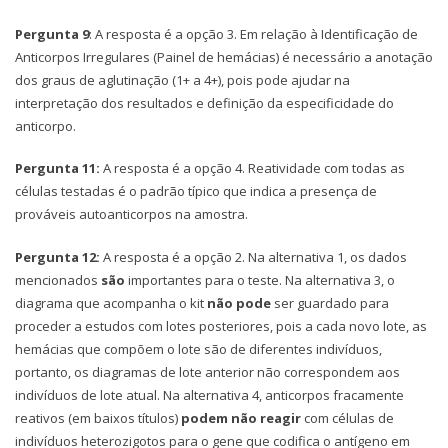
Pergunta 9
: A resposta é a opção 3. Em relação à Identificação de
Anticorpos Irregulares (Painel de hemácias) é necessário a anotação
dos graus de aglutinação (1+ a 4+), pois pode ajudar na
interpretação dos resultados e definição da especificidade do
anticorpo.
Pergunta 11:
A resposta é a opção 4. Reatividade com todas as
células testadas é o padrão típico que indica a presença de
prováveis autoanticorpos na amostra.
Pergunta 12:
A resposta é a opção 2. Na alternativa 1, os dados
mencionados
são
importantes para o teste. Na alternativa 3, o
diagrama que acompanha o kit
não pode
ser guardado para
proceder a estudos com lotes posteriores, pois a cada novo lote, as
hemácias que compõem o lote são de diferentes indivíduos,
portanto, os diagramas de lote anterior não correspondem aos
indivíduos de lote atual. Na alternativa 4, anticorpos fracamente
reativos (em baixos títulos)
podem não reagir
com células de
indivíduos heterozigotos para o gene que codifica o antígeno em