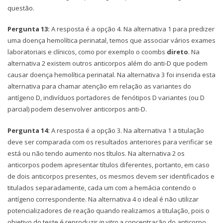
questão.
Pergunta 13:
A resposta é a opção 4. Na alternativa 1 para predizer
uma doença hemolítica perinatal, temos que associar vários exames
laboratoriais e clínicos, como por exemplo o coombs
direto
. Na
alternativa 2 existem outros anticorpos além do anti-D que podem
causar doença hemolítica perinatal. Na alternativa 3 foi inserida esta
alternativa para chamar atenção em relação as variantes do
antígeno D, indivíduos portadores de fenótipos D variantes (ou D
parcial) podem desenvolver anticorpos anti-D.
Pergunta 14:
A resposta é a opção 3. Na alternativa 1 a titulação
deve ser comparada com os resultados anteriores para verificar se
está ou não tendo aumento nos títulos. Na alternativa 2 os
anticorpos podem apresentar títulos diferentes, portanto, em caso
de dois anticorpos presentes, os mesmos devem ser identificados e
titulados separadamente, cada um com a hemácia contendo o
antígeno correspondente. Na alternativa 4 o ideal é não utilizar
potencializadores de reação quando realizamos a titulação, pois o
objetivo do teste é reproduzir
in vitro
a concentração do anticorpo