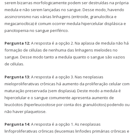
serem bizarras morfologicamente podem ser destruídas na própria
medula e não serem lançadas no sangue. Desse modo, havendo
assincronismo nas várias linhagens (eritroide, granulocítica e
megacariocítica) é comum ocorrer medula hipercelular displásica e
pancitopenia no sangue periférico.
Pergunta 12:
A resposta é a opção 2. Na aplasia de medula não há
formação de células de nenhuma das linhagens mieloides no
sangue. Desse modo tanto a medula quanto o sangue são vazios
de células.
Pergunta 13:
A resposta é a opção 3. Nas neoplasias
mieloproliferativas crônicas há aumento da proliferação celular com
maturação preservada (sem displasia). Deste modo a medula é
hipercelular e o sangue comumente apresenta aumento de
leucócitos (hiperleucocitose por conta dos granulócitos) podendo ou
não haver plaquetose.
Pergunta 14:
A resposta é a opção 1. As neoplasias
linfoproliferativas crônicas (leucemias linfoides primárias crônicas e