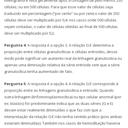
mielograma é feita geralmente após a contagem de pelo menos 250
células; ou em 500 células. Para que esse valor de células seja
traduzido em percentagem (“por cento” ou por cem) o valor de 250
células deve ser multiplicado por 0,4; nos casos onde 500 células
sejam contadas, o valor de células obtidas ao final de 500 células
deve ser multiplicado por 0,2.
Pergunta 4:
A resposta é a opção 3. A relação G:E determina a
proporção entre células granulocíticas e células eritroides, desse
modo pode significar um aumento real da linhagem granulocitica ou
apenas uma diminuição relativa da série eritroide sem que a série
granulocítica tenha aumentado de fato.
Pergunta 5:
A resposta é a opção 4. A relação G:E corresponde à
proporção entre as linhagens granulocítica e eritroide. Quando
outra linhagem (linfomonoplasmocítica) ou tipo celular anormal (por
ex: blastos) for predominante indica que as duas séries (G e E)
devam estar realmente diminuídas o que faz com que a
interpretação da relação G:E não tenha sentido prático (pois ambas
estariam diminuídas). Também nos casos de hemodiluição haveria