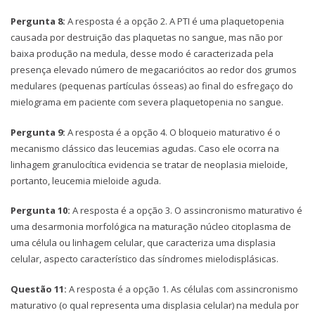
Pergunta 8:
A resposta é a opção 2. A PTI é uma plaquetopenia
causada por destruição das plaquetas no sangue, mas não por
baixa produção na medula, desse modo é caracterizada pela
presença elevado número de megacariócitos ao redor dos grumos
medulares (pequenas partículas ósseas) ao final do esfregaço do
mielograma em paciente com severa plaquetopenia no sangue.
Pergunta 9:
A resposta é a opção 4. O bloqueio maturativo é o
mecanismo clássico das leucemias agudas. Caso ele ocorra na
linhagem granulocítica evidencia se tratar de neoplasia mieloide,
portanto, leucemia mieloide aguda.
Pergunta 10:
A resposta é a opção 3. O assincronismo maturativo é
uma desarmonia morfológica na maturação núcleo citoplasma de
uma célula ou linhagem celular, que caracteriza uma displasia
celular, aspecto característico das síndromes mielodisplásicas.
Questão 11:
A resposta é a opção 1. As células com assincronismo
maturativo (o qual representa uma displasia celular) na medula por