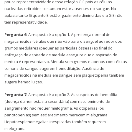
pouca representatividade dessa relação G:E pois as células
nucleadas eritroides costumam estar ausentes no sangue. Na
aplasia tanto G quanto E estão igualmente diminuídas e a G:E não
tem representatividade.
Pergunta 6:
A resposta é a opção 1. A presença normal de
megacariócitos (células que não vão para o sangue) ao redor dos
grumos medulares (pequenas partículas ósseas) ao final do
esfregaço do aspirado de medula assegura que o aspirado de
medula é representativo. Medula sem grumos e apenas com células
comuns de sangue sugerem hemodiluição. Ausência de
megacariócitos na medula em sangue sem plaquetopenia também
sugere hemodiluição.
Pergunta 7:
A resposta é a opção 2. As suspeitas de hemofilia
(doença da hemostasia secundária) com risco eminente de
sangramento não requer mielograma. As citopenias (ou
pancitopenias) sem esclarecimento merecem mielograma.
Hepatoesplenomegalias inespicadas também requerem
mielograma.