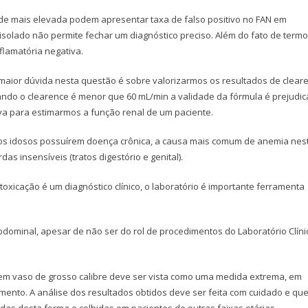
ade mais elevada podem apresentar taxa de falso positivo no FAN em
 isolado não permite fechar um diagnóstico preciso. Além do fato de term
flamatória negativa.
 maior dúvida nesta questão é sobre valorizarmos os resultados de clear
ndo o clearence é menor que 60 mL/min a validade da fórmula é prejudic
a para estimarmos a função renal de um paciente.
ros idosos possuírem doença crônica, a causa mais comum de anemia nes
das insensíveis (tratos digestório e genital).
oxicação é um diagnóstico clínico, o laboratório é importante ferramenta
bdominal, apesar de não ser do rol de procedimentos do Laboratório Clíni
em vaso de grosso calibre deve ser vista como uma medida extrema, em
dimento. A análise dos resultados obtidos deve ser feita com cuidado e qu
as desta forma e colhidas em pacientes de outras faixas etárias.