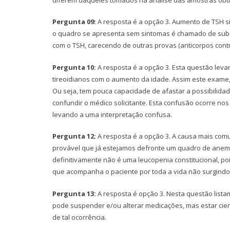
Pergunta 09:
A resposta é a opção 3. Aumento de TSH s
o quadro se apresenta sem sintomas é chamado de subcl
com o TSH, carecendo de outras provas (anticorpos contr
Pergunta 10:
A resposta é a opção 3. Esta questão leva
tireoidianos com o aumento da idade. Assim este exame, p
Ou seja, tem pouca capacidade de afastar a possibilid
confundir o médico solicitante. Esta confusão ocorre nos
levando a uma interpretação confusa.
Pergunta 12:
A resposta é a opção 3. A causa mais comu
provável que já estejamos defronte um quadro de anemia
definitivamente não é uma leucopenia constitucional, po
que acompanha o paciente por toda a vida não surgindo 
Pergunta 13:
A resposta é opção 3. Nesta questão list
pode suspender e/ou alterar medicações, mas estar cient
de tal ocorrência.