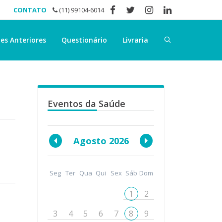
CONTATO
(11) 99104-6014
es Anteriores
Questionário
Livraria
Eventos da Saúde
Agosto 2026
Seg
Ter
Qua
Qui
Sex
Sáb
Dom
1
2
3
4
5
6
7
8
9