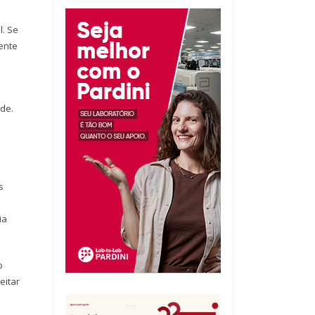
l. Se
ente
ade.
s
ia
o
eitar