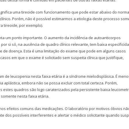
ignifica uma tireoide com funcionamento que pode estar abaixo do norma
ínico. Porém, não é possível estimarmos a etiologia deste processo som
a tireoide, por exemplo).
nta um ponto importante. O aumento da incidência de autoanticorpos
or si só, na ausência de quadro clínico relevante, tem baixa especificid
ade de doença. Esta é uma limitação do exame que pode em alguns casos
 casos em que o exame é solicitado sem suspeita clínica que justifique,
m de leucopenia nesta faixa etária é a síndrome mielodisplásica. É meno
 aplástica, embora não se possa excluir com total certeza. Porém,
is estes quadros são logo caraterizados pela persistente baixa leucometr
somente nesta faixa etária.
amos efeitos comuns das medicações. O laboratório por motivos óbvios nã
e dos possíveis interferentes e alertar o médico solicitante quando susp