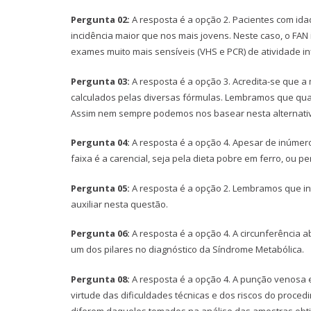
Pergunta 02:
A resposta é a opção 2. Pacientes com id
incidência maior que nos mais jovens. Neste caso, o FAN
exames muito mais sensíveis (VHS e PCR) de atividade in
Pergunta 03:
A resposta é a opção 3. Acredita-se que a
calculados pelas diversas fórmulas. Lembramos que qua
Assim nem sempre podemos nos basear nesta alternativ
Pergunta 04:
A resposta é a opção 4. Apesar de inúme
faixa é a carencial, seja pela dieta pobre em ferro, ou per
Pergunta 05:
A resposta é a opção 2. Lembramos que int
auxiliar nesta questão.
Pergunta 06:
A resposta é a opção 4. A circunferência a
um dos pilares no diagnóstico da Síndrome Metabólica.
Pergunta 08:
A resposta é a opção 4. A punção venosa 
virtude das dificuldades técnicas e dos riscos do proce
diferem daqueles tomados na análise das amostras obtid