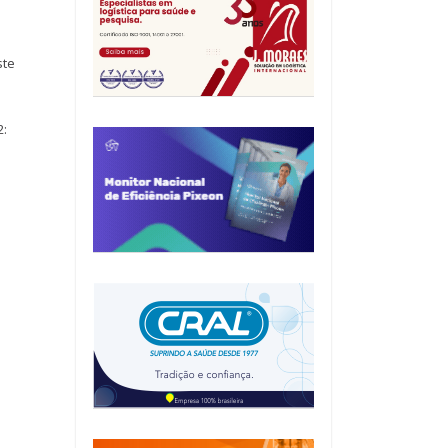
ste
2: