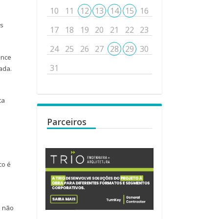
10
11
12
13
14
15
16
os
17
18
19
20
21
22
23
24
25
26
27
28
29
30
ence
31
ada.
ta
Parceiros
co é
e não