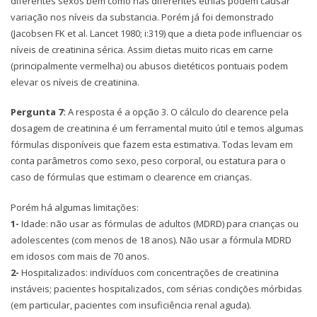
diferentes sexos bem como nas diferentes etnias podem causar
variação nos níveis da substancia. Porém já foi demonstrado
(Jacobsen FK et al. Lancet 1980; i:319) que a dieta pode influenciar os
níveis de creatinina sérica. Assim dietas muito ricas em carne
(principalmente vermelha) ou abusos dietéticos pontuais podem
elevar os níveis de creatinina.
Pergunta 7:
A resposta é a opção 3. O cálculo do clearence pela
dosagem de creatinina é um ferramental muito útil e temos algumas
fórmulas disponíveis que fazem esta estimativa. Todas levam em
conta parâmetros como sexo, peso corporal, ou estatura para o
caso de fórmulas que estimam o clearence em crianças.
Porém há algumas limitações:
1-
Idade: não usar as fórmulas de adultos (MDRD) para crianças ou
adolescentes (com menos de 18 anos). Não usar a fórmula MDRD
em idosos com mais de 70 anos.
2-
Hospitalizados: indivíduos com concentrações de creatinina
instáveis; pacientes hospitalizados, com sérias condições mórbidas
(em particular, pacientes com insuficiência renal aguda).