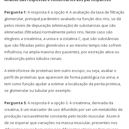
Pergunta 1:
A resposta é a opção 4. A avaliação da taxa de filtração
glomerular, principal parâmetro avaliado na função dos rins, se dá
pelos níveis de depuração (eliminação) de substancias que são
eliminadas (filtradas) normalmente pelos rins. Neste caso são
elegíveis a creatinina, a ureia e a cistatina C, que são substâncias
que são filtradas pelos glomérulos e ao mesmo tempo não sofrem
influência, na ampla maioria dos pacientes, por excreção ativa ou
reabsorção pelos túbulos renais.
A eletroforese de proteínas tem outro escopo, ou seja, avaliar o
perfil de proteínas que aparecem de forma patológica na urina, e
tem como função ajudar a estimar a localização da perda proteica,
se glomerular ou tubular por exemplo.
Pergunta 5:
A resposta é a opção 3. A creatinina, derivada da
creatina, é um marcador de uso difundido por ser um metabólito de
produção razoavelmente constante pelo tecido muscular. Assim é
de se esperar que variações na massa muscular, presentes nos