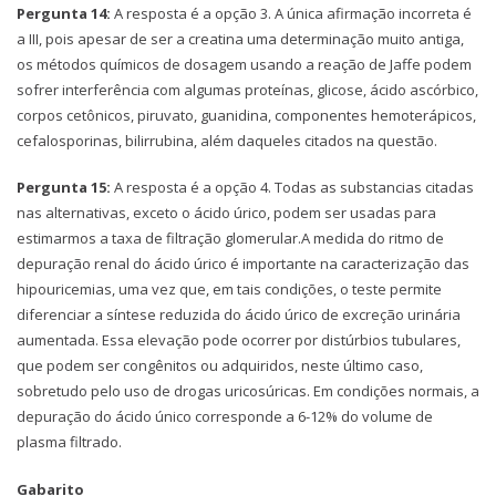
Pergunta 14:
A resposta é a opção 3. A única afirmação incorreta é
a III, pois apesar de ser a creatina uma determinação muito antiga,
os métodos químicos de dosagem usando a reação de Jaffe podem
sofrer interferência com algumas proteínas, glicose, ácido ascórbico,
corpos cetônicos, piruvato, guanidina, componentes hemoterápicos,
cefalosporinas, bilirrubina, além daqueles citados na questão.
Pergunta 15:
A resposta é a opção 4. Todas as substancias citadas
nas alternativas, exceto o ácido úrico, podem ser usadas para
estimarmos a taxa de filtração glomerular.A medida do ritmo de
depuração renal do ácido úrico é importante na caracterização das
hipouricemias, uma vez que, em tais condições, o teste permite
diferenciar a síntese reduzida do ácido úrico de excreção urinária
aumentada. Essa elevação pode ocorrer por distúrbios tubulares,
que podem ser congênitos ou adquiridos, neste último caso,
sobretudo pelo uso de drogas uricosúricas. Em condições normais, a
depuração do ácido único corresponde a 6-12% do volume de
plasma filtrado.
Gabarito