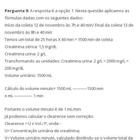
Pergunta 9:
A resposta é a opção 1. Nesta questão aplicamos as
fórmulas dadas com os seguintes dados:
Início da coleta 12 de novembro às 7h e 40 min/ Final da coleta 13 de
novembro às 8h e 40 min
Temos um total de 25 horas X 60 min = 1500 min de coleta
Creatinina sérica: 1,5 mg/dL
Creatinina urina: 2 g/L
Transformando as unidades: Creatinina urina: 2 g/L = 2000 mg/L =
200 mg/dL
Volume urinário: 1500 mL
Cálculo do volume minuto= 1500 mL ———–1500 min
x mL ————– 1 min
Portanto o volume minuto é de 1 mL/min
Já podemos calcular o clearence sem correção:
Clearence = U x Vol./ P, onde :
U= Concentração urinária de creatinina;
V= Volume urinário minuto, calculado dividindo-se o volume total da