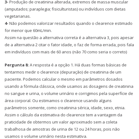
3-
Produção de creatinina alterada, extremos de massa muscular
(amputados; paraplegia; fisiculturistas) ou indivíduos com dietas
vegetarianas.
4-
Não podemos valorizar resultados quando o clearence estimado
for menor que 60mL/min.
Assim na questão a alternativa correta é a alternativa 3, pois apesar
de a alternativa 2 citar o fator idade, o faz de forma errada, pois fala
em indivíduos com mais de 60 anos (não 70 como seria o correto)
Pergunta 8:
A resposta é a opção 1. Há duas formas básicas de
tentarmos medir o clearence (depuração) de creatinina de um
paciente. Podemos calcular o mesmo em parâmetros dosados
usando a fórmula clássica, onde usamos as dosagens de creatinina
no sangue e urina, o volume urinário e corrigimos pela superfície de
área corporal. Ou estimamos o clearence usando alguns
parâmetros somente, como creatinina sérica, idade, sexo, etnia.
Assim o cálculo da estimativa do clearence tem a vantagem da
praticidade de obtermos um valor aproximado sem a coleta
trabalhosa de amostras de urina de 12 ou 24 horas, pois não
usamos o volume urinário nesta estimativa.