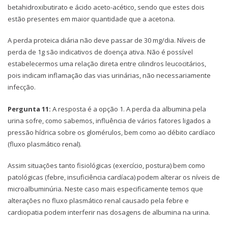
betahidroxibutirato e ácido aceto-acético, sendo que estes dois
estão presentes em maior quantidade que a acetona.
A perda proteica diária não deve passar de 30 mg/dia. Níveis de
perda de 1g são indicativos de doença ativa. Não é possível
estabelecermos uma relação direta entre cilindros leucocitários,
pois indicam inflamação das vias urinárias, não necessariamente
infecção.
Pergunta 11:
A resposta é a opção 1. A perda da albumina pela
urina sofre, como sabemos, influência de vários fatores ligados a
pressão hídrica sobre os glomérulos, bem como ao débito cardíaco
(fluxo plasmático renal).
Assim situações tanto fisiológicas (exercício, postura) bem como
patológicas (febre, insuficiência cardíaca) podem alterar os níveis de
microalbuminúria. Neste caso mais especificamente temos que
alterações no fluxo plasmático renal causado pela febre e
cardiopatia podem interferir nas dosagens de albumina na urina.