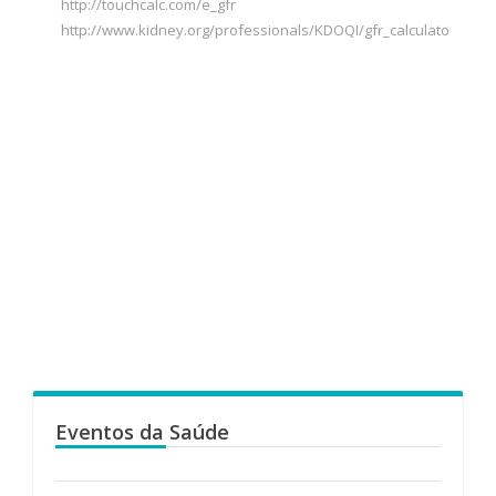
http://touchcalc.com/e_gfr
http://www.kidney.org/professionals/KDOQI/gfr_calculato
Eventos da Saúde