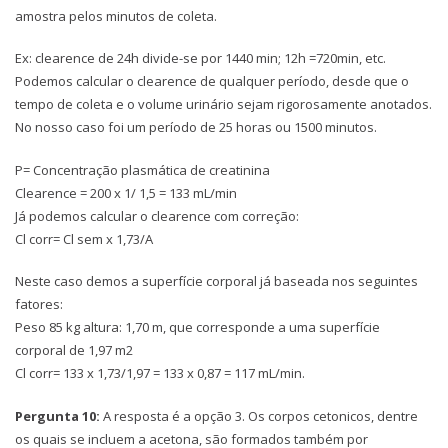
amostra pelos minutos de coleta.
Ex: clearence de 24h divide-se por 1440 min; 12h =720min, etc.
Podemos calcular o clearence de qualquer período, desde que o
tempo de coleta e o volume urinário sejam rigorosamente anotados.
No nosso caso foi um período de 25 horas ou 1500 minutos.
P= Concentração plasmática de creatinina
Clearence = 200 x 1/ 1,5 = 133 mL/min
Já podemos calcular o clearence com correção:
Cl corr= Cl sem x 1,73/A
Neste caso demos a superfície corporal já baseada nos seguintes
fatores:
Peso 85 kg altura: 1,70 m, que corresponde a uma superfície
corporal de 1,97 m2
Cl corr= 133 x 1,73/1,97 = 133 x 0,87 = 117 mL/min.
Pergunta 10:
A resposta é a opção 3. Os corpos cetonicos, dentre
os quais se incluem a acetona, são formados também por