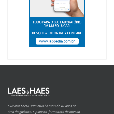
A Revista Laes&Haes atua há mais de 42 anos na
área diagnóstica. É pioneira, formadora de opinião