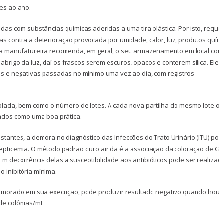
zes ao ano.
as com substâncias químicas aderidas a uma tira plástica. Por isto, req
 contra a deterioração provocada por umidade, calor, luz, produtos quí
tria manufatureira recomenda, em geral, o seu armazenamento em local c
brigo da luz, daí os frascos serem escuros, opacos e conterem sílica. Ele
s e negativas passadas no mínimo uma vez ao dia, com registros
olada, bem como o número de lotes. A cada nova partilha do mesmo lote 
ados como uma boa prática.
tantes, a demora no diagnóstico das Infecções do Trato Urinário (ITU) p
a septicemia. O método padrão ouro ainda é a associação da coloração de 
 Em decorrência delas a susceptibilidade aos antibióticos pode ser realiza
 inibitória mínima.
demorado em sua execução, pode produzir resultado negativo quando ho
de colônias/mL.