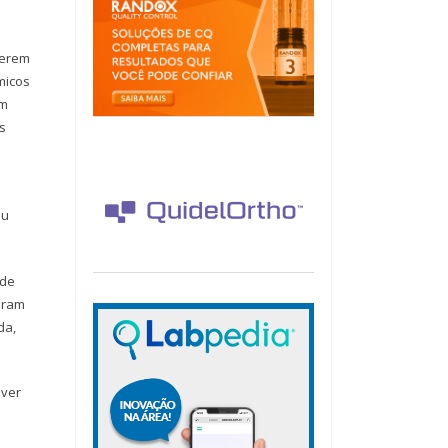
uerem
micos
om
s
ou
ode
Gram
da,
uver