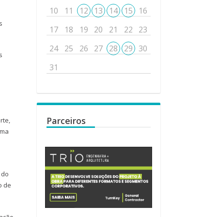
10
11
12
13
14
15
16
s
17
18
19
20
21
22
23
24
25
26
27
28
29
30
s
31
Parceiros
rte,
ema
s
 do
o de
lação