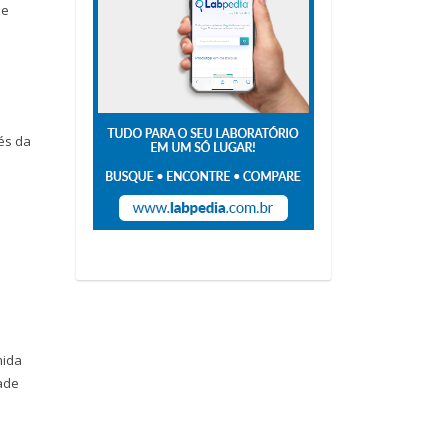
 e
és da
mida
ade