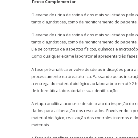
Texto Complementar
O exame de urina de rotina é dos mais solicitados pelo c
tanto diagnósticas, como de monitoramento do paciente. E
O exame de urina de rotina é dos mais solicitados pelo c
tanto diagnósticas, como de monitoramento do paciente.
Ele se constitui de aspectos físicos, químicos e microscóp
Como qualquer exame laboratorial apresenta três fases: a 
A fase pré-analítica envolve desde as indicações para a
processamento na área técnica. Passando pelas instruçõ
a entrega do material biológico ao laboratório em até 2
de informática laboratorial e sua identificação.
A etapa analítica acontece desde o ato da inspeção do r
dados para a liberação dos resultados. Envolvendo o pre
material biológico, realização dos controles internos e d
materiais.
A fase pós-analítica compreende a emissão, o armazenam