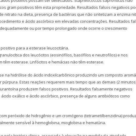
tados positivos possam ser detectados. Staphilococcus saprofiticus não
cos gram positivos têm esta propriedade. Resultados falsos negativos p
de nitrato na dieta, presença de bactérias que não sintetizam a enzima ni
procedimento e ácido ascórbico em elevadas concentrações. Resultados fa
adequadamente ou por tempo prolongado onde ocorre o crescimento
positivo para a esterase leucocitária.
nulocítica dos leucócitos (eosinófilos, basófilos e neutrofilos) e nos
 têm esterase. Linfócitos e hemácias não têm esterase.
a-se na hidrólise do ácido indoxilcarbônico produzindo um composto aromá
r púrpura. Estas reações requerem mais tempo que as demais (2 minutos)
ofurantoína produzem falsos positivos. Resultados falsamente negativos
 ácido oxálico e ácido ascórbico, presença de alguns antibióticos como
 com peróxido de hidrogênio e um cromógeno (tetrametilbenzidina) produ
ualmente sensível à hemoglobina, mioglobina e hematúria.
e pela história clínica, associada à elevação na medida da atividade