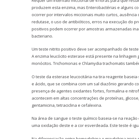
Requer um intervalo miccional de 4 horas para que resul
produzem esta enzima, mas Enterobactérias e alguns co
ocorrer por intervalos miccionais muito curtos, ausência 
redutase, o uso de antibióticos, erros na execução do 
positivos podem ocorrer por amostras armazenadas in
bacteriano.
Um teste nitrito positivo deve ser acompanhado de teste 
A enzima leucócito esterase está presente na linhagem gra
monócitos. Trichomonas e Chlamydia trachomatis também
O teste da esterase leucocitária na tira reagente basei
e ácido, que se combina com um sal diazônio gerando co
presença de agentes oxidantes fortes, formalina e nitr
acontecem em altas concentrações de proteínas, glicose,
gentamicina, tetraciclina e cefalexina.
Na área de sangue o teste químico baseia-se na reação
uma oxidação deste e a cor esverdeada. Este teste é ig
Na diferenciação entre hemoglobina e mioglobina inicia-s