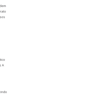
odem
trato
lsos
tico
. A
zindo