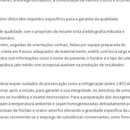
io clínico têm requisitos específicos para a garantia da qualidade.
e qualidade, com o propósito de resumir toda a bibliografia indicada e
tionário.
ientes, seguidas de orientações verbais, feitas por equipe preparada do
coleta em frascos adequados de material inerte, estéril, com boca larga 
stra com informações como o nome do paciente, o horário e o tipo de col
apúbica, jato médio com assepsia) auxiliam na produção de resultados
ina requer cuidados de preservação como a refrigeração (entre 2-8ºC) d
as após a micção, para garantir a sua integridade. As amostras de urin
is se inviabiliza o exame microscópico. Para a preparação das dosagens
stejam à temperatura ambiente e sejam homogeneizadas delicadamente p
cristais de fosfato e uratos amorfos elevando a gravidade específica da u
 horas recomenda-se o emprego de substâncias conservantes, como form