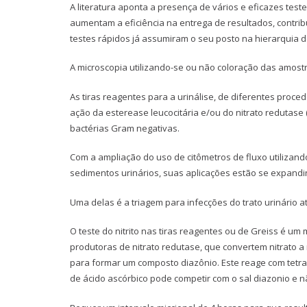
A literatura aponta a presença de vários e eficazes teste
aumentam a eficiência na entrega de resultados, contrib
testes rápidos já assumiram o seu posto na hierarquia de
A microscopia utilizando-se ou não coloração das amostr
As tiras reagentes para a urinálise, de diferentes pro
ação da esterease leucocitária e/ou do nitrato redutase 
bactérias Gram negativas.
Com a ampliação do uso de citômetros de fluxo utilizan
sedimentos urinários, suas aplicações estão se expandi
Uma delas é a triagem para infecções do trato urinário 
O teste do nitrito nas tiras reagentes ou de Greiss é um 
produtoras de nitrato redutase, que convertem nitrato a n
para formar um composto diazônio. Este reage com tetr
de ácido ascórbico pode competir com o sal diazonio e n