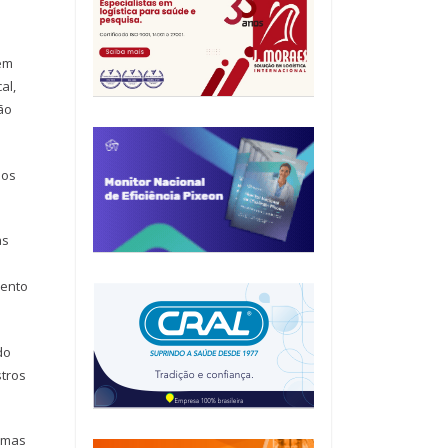
sem
al,
ão
nos
as
mento
do
stros
temas