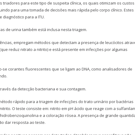
s triadores para este tipo de suspeita clínica, os quais otimizam os custos
uindo para uma tomada de decisões mais rápida pelo corpo clínico. Estes
 diagnóstico para a ITU.
as de urina também está inclusa nesta triagem.
cedências, empregam métodos que detectam a presença de leucócitos atrav
(que reduz nitrato a nitrito) e está presente em infecções por algumas
do-se corantes fluorescentes que se ligam ao DNA, como analisadores de
ndo.
através da detecção bacteriana e sua contagem.
método rápido para a triagem de infecções do trato urinário por bactérias
itrito. O teste consiste em: nitrito em pH ácido que reage com a sulfanila
ahidrobenzoquinolina e a coloração rósea. A presença de grande quantid
ão dar resposta ao teste.