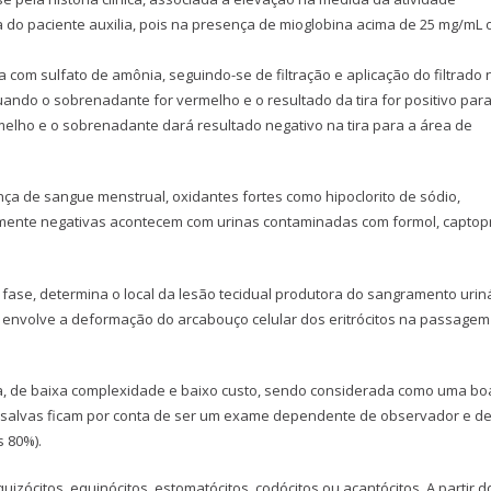
 do paciente auxilia, pois na presença de mioglobina acima de 25 mg/mL 
a com sulfato de amônia, seguindo-se de filtração e aplicação do filtrado 
ando o sobrenadante for vermelho e o resultado da tira for positivo par
melho e o sobrenadante dará resultado negativo na tira para a área de
ça de sangue menstrual, oxidantes fortes como hipoclorito de sódio,
amente negativas acontecem com urinas contaminadas com formol, captopr
e fase, determina o local da lesão tecidual produtora do sangramento uriná
 envolve a deformação do arcabouço celular dos eritrócitos na passagem
va, de baixa complexidade e baixo custo, sendo considerada como uma bo
ressalvas ficam por conta de ser um exame dependente de observador e d
s 80%).
uizócitos, equinócitos, estomatócitos, codócitos ou acantócitos. A partir d