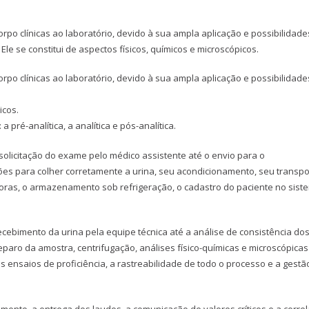
orpo clínicas ao laboratório, devido à sua ampla aplicação e possibilidade
le se constitui de aspectos físicos, químicos e microscópicos.
orpo clínicas ao laboratório, devido à sua ampla aplicação e possibilidade
icos.
pré-analítica, a analítica e pós-analítica.
 solicitação do exame pelo médico assistente até o envio para o
es para colher corretamente a urina, seu acondicionamento, seu transpo
 horas, o armazenamento sob refrigeração, o cadastro do paciente no sist
ecebimento da urina pela equipe técnica até a análise de consistência do
paro da amostra, centrifugação, análises físico-químicas e microscópicas
os ensaios de proficiência, a rastreabilidade de todo o processo e a gestã
ento, a entrega dos laudos, a comunicação de valores críticos e a corre