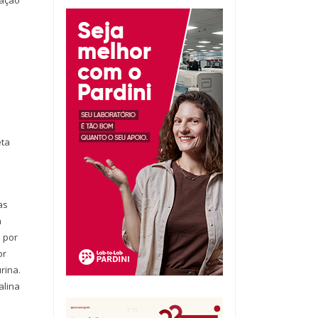
e
eta
as
a
 por
or
rina.
alina