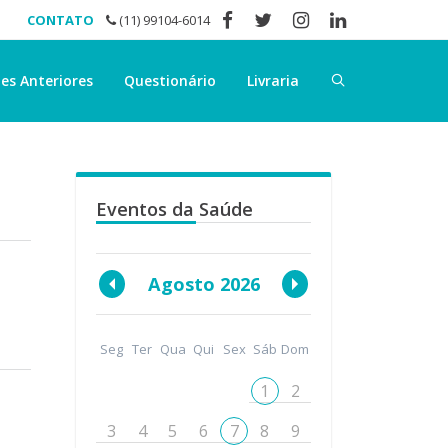
CONTATO
(11) 99104-6014
es Anteriores
Questionário
Livraria
Eventos da Saúde
Agosto 2026
Seg
Ter
Qua
Qui
Sex
Sáb
Dom
1
2
3
4
5
6
7
8
9