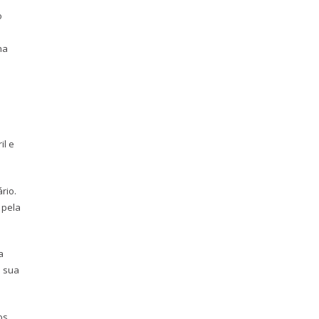
o
na
a
il e
rio.
 pela
a
e sua
os