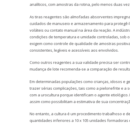
analíticos, com amostras da rotina, pelo menos duas ve
As tiras reagentes são almofadas absorventes impregnad
cuidados de manuseio e armazenamento para protegê-las
voláteis ou contato manual na área da reação. A indús
condições de temperatura e umidade controladas, sob o a
exigem como controle de qualidade de amostras positiva
consistentes, legíveis e acessíveis aos envolvidos.
Como outros reagentes a sua validade precisa ser contr
mudança de lote recomenda-se a comparação de result
Em determinadas populações como crianças, idosos e ges
trazer sérias complicações, tais como a pielonefrite e 
com a urocultura porque identificam o agente etiológico.
assim como possibilitam a estimativa de sua concentração
No entanto, a cultura é um procedimento trabalhoso e 
quantidades inferiores a 10 x 105 unidades formadoras 