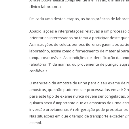
clínico-laboratorial.
Em cada uma destas etapas, as boas práticas de laboratór
Abaixo, ações e interpretações relativas a um processo d
orientar os interessados no tema a participar deste ques
As instruções de coleta, por escrito, entreguem aos pac
laboratório, assim como o fornecimento de material para 
tampa rosqueável. As condições de identificação da amo
(aleatória, 1ª da manhã, ou proveniente de punção supr
confiáveis.
O manuseio da amostra de urina para o seu exame de rot
amostras, que não puderem ser processadas em até 2 hor
para este tipo de exame nunca devem ser congeladas, po
química seca é importante que as amostras de urina e
inversão previamente. A refrigeração pode precipitar os 
Nas situações em que o tempo de transporte exceder 2
e timol.