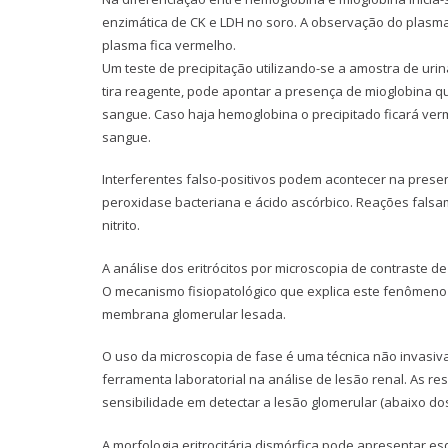
enzimática de CK e LDH no soro. A observação do plasma
plasma fica vermelho.
Um teste de precipitação utilizando-se a amostra de urin
tira reagente, pode apontar a presença de mioglobina qu
sangue. Caso haja hemoglobina o precipitado ficará ver
sangue.
Interferentes falso-positivos podem acontecer na presen
peroxidase bacteriana e ácido ascórbico. Reações fals
nitrito.
A análise dos eritrócitos por microscopia de contraste d
O mecanismo fisiopatológico que explica este fenômeno
membrana glomerular lesada.
O uso da microscopia de fase é uma técnica não invasi
ferramenta laboratorial na análise de lesão renal. As 
sensibilidade em detectar a lesão glomerular (abaixo do
A morfologia eritrocitária dismórfica pode apresentar esq