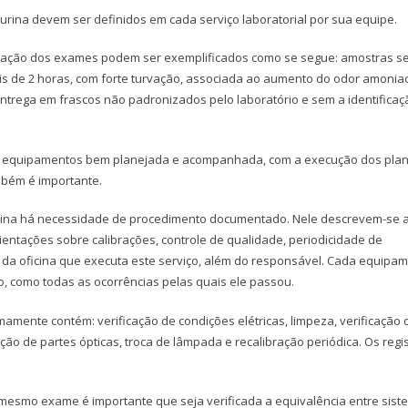
 urina devem ser definidos em cada serviço laboratorial por sua equipe.
alização dos exames podem ser exemplificados como se segue: amostras 
s de 2 horas, com forte turvação, associada ao aumento do odor amoniac
ntrega em frascos não padronizados pelo laboratório e sem a identificaç
de equipamentos bem planejada e acompanhada, com a execução dos pla
bém é importante.
ina há necessidade de procedimento documentado. Nele descrevem-se 
entações sobre calibrações, controle de qualidade, periodicidade de
 da oficina que executa este serviço, além do responsável. Cada equipa
o, como todas as ocorrências pelas quais ele passou.
ente contém: verificação de condições elétricas, limpeza, verificação 
ão de partes ópticas, troca de lâmpada e recalibração periódica. Os regi
mesmo exame é importante que seja verificada a equivalência entre sis