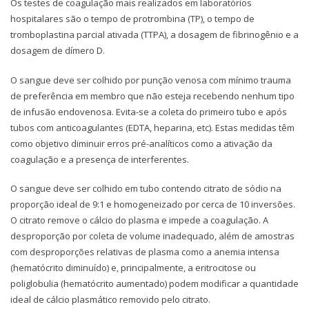
Os testes de coagulação mais realizados em laboratórios
hospitalares são o tempo de protrombina (TP), o tempo de
tromboplastina parcial ativada (TTPA), a dosagem de fibrinogênio e a
dosagem de dímero D.
O sangue deve ser colhido por punção venosa com mínimo trauma
de preferência em membro que não esteja recebendo nenhum tipo
de infusão endovenosa. Evita-se a coleta do primeiro tubo e após
tubos com anticoagulantes (EDTA, heparina, etc). Estas medidas têm
como objetivo diminuir erros pré-analíticos como a ativação da
coagulação e a presença de interferentes.
O sangue deve ser colhido em tubo contendo citrato de sódio na
proporção ideal de 9:1 e homogeneizado por cerca de 10 inversões.
O citrato remove o cálcio do plasma e impede a coagulação. A
desproporção por coleta de volume inadequado, além de amostras
com desproporções relativas de plasma como a anemia intensa
(hematócrito diminuído) e, principalmente, a eritrocitose ou
poliglobulia (hematócrito aumentado) podem modificar a quantidade
ideal de cálcio plasmático removido pelo citrato.