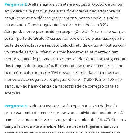
Pergunta 2:
A alternativa incorreta é a opção 3. O tubo de tampa
azul clara deve possuir uma superfície interna não ativadora da
coagulação como plástico (polipropileno, por exemplo) ou vidro
siliconizado. O anticoagulante é o citrato trissódico a 3,2%.
Adequadamente preenchido, a proporção é de 9 partes de sangue
para 1 parte de citrato. O citrato remove o cálcio plasmático que no
teste de coagulação é reposto pelo cloreto de cálcio. Amostras com
volume de sangue inferior ou com hematócrito aumentado têm
menor volume de plasma, mais remoção de cálcio e prolongamento
dos tempos de coagulação. Recomenda-se que as amostras com
hematócrito (ht) acima de 55% devam ser colhidas em tubos com
menos citrato segundo a equação: Citrato = (1,85×10-3) x (100-ht) x
sangue. Não há evidência da necessidade de correção para as
anemias.
Pergunta 3:
A alternativa correta é a opção 4. Os cuidados do
processamento da amostra preservam a atividade dos fatores. As
amostras são mantidas em temperatura ambiente (18 a 25ºC) com a
tampa fechada até a análise. Não se deve refrigerar a amostra
porque o frio ativa o fator VII alterando o TP, além de diminuir os