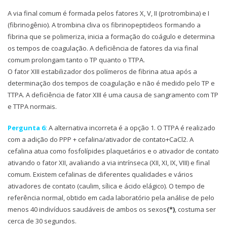
A via final comum é formada pelos fatores X, V, II (protrombina) e I
(fibrinogênio). A trombina cliva os fibrinopeptideos formando a
fibrina que se polimeriza, inicia a formação do coágulo e determina
os tempos de coagulação. A deficiência de fatores da via final
comum prolongam tanto o TP quanto o TTPA.
O fator XIII estabilizador dos polímeros de fibrina atua após a
determinação dos tempos de coagulação e não é medido pelo TP e
TTPA. A deficiência de fator XIII é uma causa de sangramento com TP
e TTPA normais.
Pergunta 6:
A alternativa incorreta é a opção 1. O TTPA é realizado
com a adição do PPP + cefalina/ativador de contato+CaCl2. A
cefalina atua como fosfolípides plaquetários e o ativador de contato
ativando o fator XII, avaliando a via intrínseca (XII, XI, IX, VIII) e final
comum. Existem cefalinas de diferentes qualidades e vários
ativadores de contato (caulim, sílica e ácido elágico). O tempo de
referência normal, obtido em cada laboratório pela análise de pelo
menos 40 indivíduos saudáveis de ambos os sexos
(*)
, costuma ser
cerca de 30 segundos.