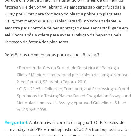
fatores VIII e de von Willebrand. As amostras são centrifugadas a
1500g por 15min para formação do plasma pobre em plaquetas
(PPP), com menos que 10.000 plaquetas/L no sobrenadante. A
amostra para controle de heparinização deve ser centrifugada em
até 1 hora após a coleta para evitar a inibição da heparina pela
liberação do fator 4 das plaquetas.
Referências recomendadas para as questões 1 a 3:
• Recomendações da Sociedade Brasileira de Patologia
Clínica/ Medicina Laboratorial para coleta de sangue venoso –
2. ed. Barueri, SP : Minha Editora, 2010.
• CLSI H21-A5 – Collection, Transport, and Processing of Blood
Specimens for Testing Plasma-Based Coagulation Assays and
Molecular Hemostasis Assays; Approved Guideline – 5th ed.
Vol.28, Nº5, 2008.
Pergunta 4:
A alternativa incorreta é a opção 1. O TP é realizado
com a adição do PPP + tromboplastina/CaCl2. A tromboplastina atua