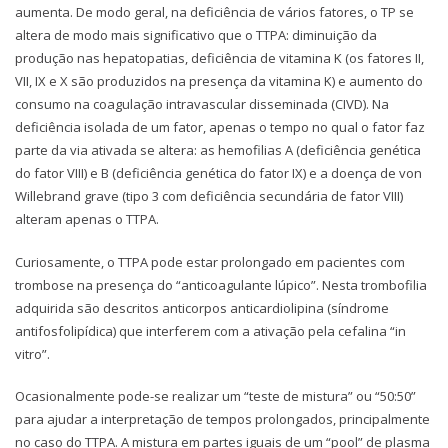
aumenta. De modo geral, na deficiência de vários fatores, o TP se
altera de modo mais significativo que o TTPA: diminuição da
produção nas hepatopatias, deficiência de vitamina K (os fatores II,
VII, IX e X são produzidos na presença da vitamina K) e aumento do
consumo na coagulação intravascular disseminada (CIVD). Na
deficiência isolada de um fator, apenas o tempo no qual o fator faz
parte da via ativada se altera: as hemofilias A (deficiência genética
do fator VIII) e B (deficiência genética do fator IX) e a doença de von
Willebrand grave (tipo 3 com deficiência secundária de fator VIII)
alteram apenas o TTPA.
Curiosamente, o TTPA pode estar prolongado em pacientes com
trombose na presença do “anticoagulante lúpico”. Nesta trombofilia
adquirida são descritos anticorpos anticardiolipina (síndrome
antifosfolipídica) que interferem com a ativação pela cefalina “in
vitro”.
Ocasionalmente pode-se realizar um “teste de mistura” ou “50:50”
para ajudar a interpretação de tempos prolongados, principalmente
no caso do TTPA. A mistura em partes iguais de um “pool” de plasma