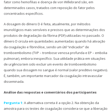
fator como hemofilias e doença de von Willebrand são, em
determinados casos, tratados com reposição do fator pelos
concentrados específicos.
A dosagem do dímero D é feita, atualmente, por métodos
imunológicos mais sensíveis e precisos que as determinações dos
produtos de degradação da fibrina (PDF) utilizadas no passado. O
dímero D circula em quantidades aumentadas quando há ativação
da coagulação e fibrinólise, sendo um útil “indicador” de
tromboembolismo (TVP – trombose venosa profunda e EP – embolia
pulmonar), embora inespecífico. Sua utilidade prática em situações
de urgência tem sido excluir um evento de tromboembolismo
quando sua dosagem no sangue é normal (valor preditivo negativo).
É, também, um importante marcador da coagulação intravascular
disseminada.
Análise das respostas e comentários dos participantes
Pergunta 1:
A alternativa correta é a opção 2. Na obtenção da
amostra para os testes de coagulação considera-se que a liberação