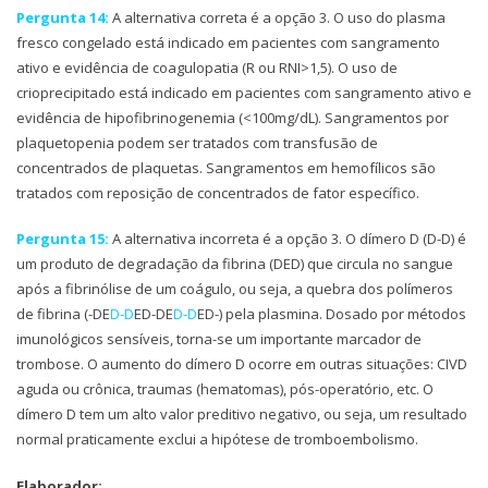
Pergunta 14:
A alternativa correta é a opção 3. O uso do plasma
fresco congelado está indicado em pacientes com sangramento
ativo e evidência de coagulopatia (R ou RNI>1,5). O uso de
crioprecipitado está indicado em pacientes com sangramento ativo e
evidência de hipofibrinogenemia (<100mg/dL). Sangramentos por
plaquetopenia podem ser tratados com transfusão de
concentrados de plaquetas. Sangramentos em hemofílicos são
tratados com reposição de concentrados de fator específico.
Pergunta 15:
A alternativa incorreta é a opção 3. O dímero D (D-D) é
um produto de degradação da fibrina (DED) que circula no sangue
após a fibrinólise de um coágulo, ou seja, a quebra dos polímeros
de fibrina (-DE
D-D
ED-DE
D-D
ED-) pela plasmina. Dosado por métodos
imunológicos sensíveis, torna-se um importante marcador de
trombose. O aumento do dímero D ocorre em outras situações: CIVD
aguda ou crônica, traumas (hematomas), pós-operatório, etc. O
dímero D tem um alto valor preditivo negativo, ou seja, um resultado
normal praticamente exclui a hipótese de tromboembolismo.
Elaborador: