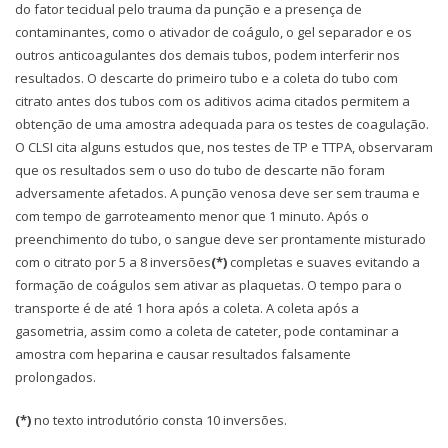
do fator tecidual pelo trauma da punção e a presença de
contaminantes, como o ativador de coágulo, o gel separador e os
outros anticoagulantes dos demais tubos, podem interferir nos
resultados. O descarte do primeiro tubo e a coleta do tubo com
citrato antes dos tubos com os aditivos acima citados permitem a
obtenção de uma amostra adequada para os testes de coagulação.
O CLSI cita alguns estudos que, nos testes de TP e TTPA, observaram
que os resultados sem o uso do tubo de descarte não foram
adversamente afetados. A punção venosa deve ser sem trauma e
com tempo de garroteamento menor que 1 minuto. Após o
preenchimento do tubo, o sangue deve ser prontamente misturado
com o citrato por 5 a 8 inversões
(*)
completas e suaves evitando a
formação de coágulos sem ativar as plaquetas. O tempo para o
transporte é de até 1 hora após a coleta. A coleta após a
gasometria, assim como a coleta de cateter, pode contaminar a
amostra com heparina e causar resultados falsamente
prolongados.
(*)
no texto introdutório consta 10 inversões.