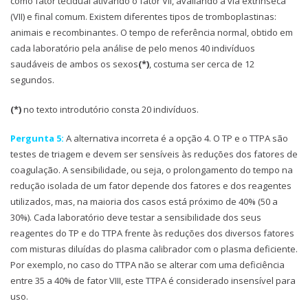
como fator tecidual ativando o fator VII, avaliando a via extrínseca
(VII) e final comum. Existem diferentes tipos de tromboplastinas:
animais e recombinantes. O tempo de referência normal, obtido em
cada laboratório pela análise de pelo menos 40 indivíduos
saudáveis de ambos os sexos
(*)
, costuma ser cerca de 12
segundos.
(*)
no texto introdutório consta 20 indivíduos.
Pergunta 5:
A alternativa incorreta é a opção 4. O TP e o TTPA são
testes de triagem e devem ser sensíveis às reduções dos fatores de
coagulação. A sensibilidade, ou seja, o prolongamento do tempo na
redução isolada de um fator depende dos fatores e dos reagentes
utilizados, mas, na maioria dos casos está próximo de 40% (50 a
30%). Cada laboratório deve testar a sensibilidade dos seus
reagentes do TP e do TTPA frente às reduções dos diversos fatores
com misturas diluídas do plasma calibrador com o plasma deficiente.
Por exemplo, no caso do TTPA não se alterar com uma deficiência
entre 35 a 40% de fator VIII, este TTPA é considerado insensível para
uso.