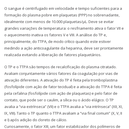
O sangue é centrifugado em velocidade e tempo suficientes para a
formação do plasma pobre em plaquetas (PPP) no sobrenadante,
idealmente com menos de 10.000 plaquetas/µL. Deve se evitar
grandes variações de temperatura: o resfriamento ativa o fator VII e
o aquecimento inativa os fatores V e VIII. A análise do TP e,
principalmente, do TTPA, de modo crítico quando este estiver
medindo a ação anticoagulante da heparina, deve ser prontamente
realizada evitando a liberação de fatores plaquetários.
O TP e o TTPA são tempos de recalcificação do plasma citratado.
Avaliam conjuntamente vários fatores da coagulação por vias de
ativação diferentes. A ativação do TP é feita pela tromboplastina
(fosfolípide com ação de fator tecidual) e a ativação do TTPA é feita
pela cefalina (fosfolípide com ação de plaquetas) e pelo fator de
contato, que pode ser o caulim, a sílica ou o ácido elágico. O TP
avalia a “via extrínseca” (VII) e o TTPA avalia a “via intrínseca” (XII, XI,
IX, VIII). Tanto o TP quanto o TTPA avaliam a “via final comum” (X, V, II
e I) após adição do cloreto de cálcio.
Curiosamente, o fator XIII, um fator estabilizador dos polímeros de