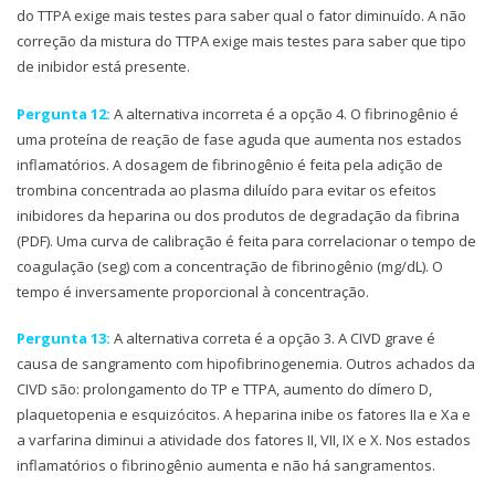
do TTPA exige mais testes para saber qual o fator diminuído. A não
correção da mistura do TTPA exige mais testes para saber que tipo
de inibidor está presente.
Pergunta 12:
A alternativa incorreta é a opção 4. O fibrinogênio é
uma proteína de reação de fase aguda que aumenta nos estados
inflamatórios. A dosagem de fibrinogênio é feita pela adição de
trombina concentrada ao plasma diluído para evitar os efeitos
inibidores da heparina ou dos produtos de degradação da fibrina
(PDF). Uma curva de calibração é feita para correlacionar o tempo de
coagulação (seg) com a concentração de fibrinogênio (mg/dL). O
tempo é inversamente proporcional à concentração.
Pergunta 13:
A alternativa correta é a opção 3. A CIVD grave é
causa de sangramento com hipofibrinogenemia. Outros achados da
CIVD são: prolongamento do TP e TTPA, aumento do dímero D,
plaquetopenia e esquizócitos. A heparina inibe os fatores IIa e Xa e
a varfarina diminui a atividade dos fatores II, VII, IX e X. Nos estados
inflamatórios o fibrinogênio aumenta e não há sangramentos.