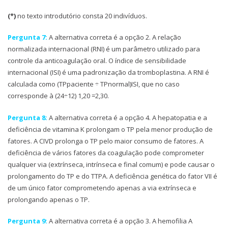
(*)
no texto introdutório consta 20 indivíduos.
Pergunta 7:
A alternativa correta é a opção 2. A relação
normalizada internacional (RNI) é um parâmetro utilizado para
controle da anticoagulação oral. O índice de sensibilidade
internacional (ISI) é uma padronização da tromboplastina. A RNI é
calculada como (TPpaciente ÷ TPnormal)ISI, que no caso
corresponde à (24÷12) 1,20 =2,30.
Pergunta 8:
A alternativa correta é a opção 4. A hepatopatia e a
deficiência de vitamina K prolongam o TP pela menor produção de
fatores. A CIVD prolonga o TP pelo maior consumo de fatores. A
deficiência de vários fatores da coagulação pode comprometer
qualquer via (extrínseca, intrínseca e final comum) e pode causar o
prolongamento do TP e do TTPA. A deficiência genética do fator VII é
de um único fator comprometendo apenas a via extrínseca e
prolongando apenas o TP.
Pergunta 9:
A alternativa correta é a opção 3. A hemofilia A