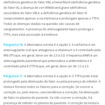
(deficiência genética do fator VIII), a hemofilia B (deficiência genética
do fator IX), a doença de von Willebrand grave (deficiência
secundária do fator VIII) e a deficiência genética do fator XI
comprometem apenas a via intrínseca e prolongam apenas o TTPA.
Todas as doenças citadas na questão são causas de
sangramentos. A presença do anticoagulante lúpico prolonga o
TTPA, mas está associado à trombose.
Pergunta 10:
A alternativa correta é a opção 3. A varfarina é um
anticoagulante oral que antagoniza a vitamina K e é controlado pela
RNI (TP) que, em geral, deve ser de 2,0 a 3,0. A heparina (HNF) é um
anticoagulante parenteral que potencializa a antitrombina e é
controlado pela R (TTPA) que, em geral, deve ser de 1,5 a 2,5.
Pergunta 11:
A alternativa correta é a opção 4. O TTPA pode estar
prolongado pela diminuição de fator ou pela presença de inibidor. A
mistura fornece todos os fatores para a correção. Se ocorrer a
correção ou, pelo menos, uma tendência a correção, há diminuição
de fator no plasma do paciente. Se não ocorrer a correção, há
presença de inibidor no plasma do paciente. A correção da mistura