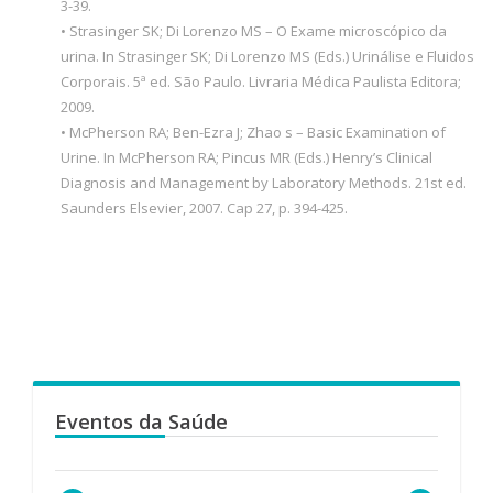
3-39.
• Strasinger SK; Di Lorenzo MS – O Exame microscópico da
urina. In Strasinger SK; Di Lorenzo MS (Eds.) Urinálise e Fluidos
Corporais. 5ª ed. São Paulo. Livraria Médica Paulista Editora;
2009.
• McPherson RA; Ben-Ezra J; Zhao s – Basic Examination of
Urine. In McPherson RA; Pincus MR (Eds.) Henry’s Clinical
Diagnosis and Management by Laboratory Methods. 21st ed.
Saunders Elsevier, 2007. Cap 27, p. 394-425.
Eventos da Saúde