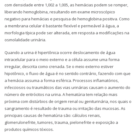
com densidade entre 1,002 a 1,005, as hemácias podem se romper,
liberando hemoglobina, resultando em exame microscópico
negativo para hemácias e pesquisa de hemoglobina positiva. Como
a membrana celular é bastante flexível e permeável à água, a
morfologia típica pode ser alterada, em resposta a modificações na
osmolalidade urinária.
Quando a urina é hipertônica ocorre deslocamento de água
intracelular para o meio externo e a célula assume uma forma
irregular, descrita como crenada. Se o meio externo estiver
hipotônico, o fluxo de água é no sentido contrário, fazendo com que
a hemácia assuma a forma esférica. Processos inflamatórios,
infecciosos ou traumáticos das vias urinárias causam o aumento do
número de eritrócitos na urina. A hematúria tem relação mais
próxima com distúrbios de origem renal ou geniturinária, nos quais o
sangramento é resultado de trauma ou irritação das mucosas. As
principais causas de hematúria são: cálculos renais,
glomerulonefrite, tumores, trauma, pielonefrite e exposição a
produtos químicos tóxicos.