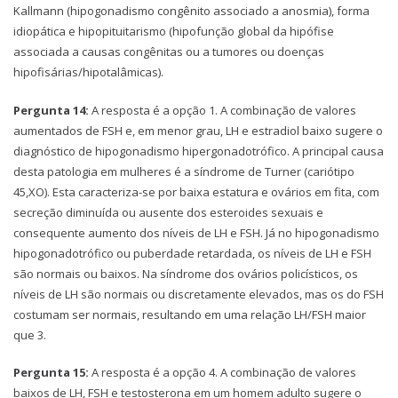
Kallmann (hipogonadismo congênito associado a anosmia), forma
idiopática e hipopituitarismo (hipofunção global da hipófise
associada a causas congênitas ou a tumores ou doenças
hipofisárias/hipotalâmicas).
Pergunta 14:
A resposta é a opção 1. A combinação de valores
aumentados de FSH e, em menor grau, LH e estradiol baixo sugere o
diagnóstico de hipogonadismo hipergonadotrófico. A principal causa
desta patologia em mulheres é a síndrome de Turner (cariótipo
45,XO). Esta caracteriza-se por baixa estatura e ovários em fita, com
secreção diminuída ou ausente dos esteroides sexuais e
consequente aumento dos níveis de LH e FSH. Já no hipogonadismo
hipogonadotrófico ou puberdade retardada, os níveis de LH e FSH
são normais ou baixos. Na síndrome dos ovários policísticos, os
níveis de LH são normais ou discretamente elevados, mas os do FSH
costumam ser normais, resultando em uma relação LH/FSH maior
que 3.
Pergunta 15:
A resposta é a opção 4. A combinação de valores
baixos de LH, FSH e testosterona em um homem adulto sugere o