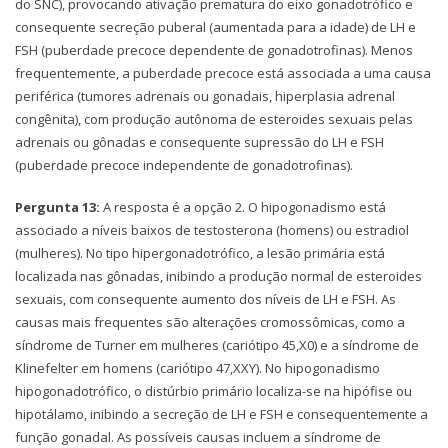
do SNC), provocando ativação prematura do eixo gonadotrófico e
consequente secreção puberal (aumentada para a idade) de LH e
FSH (puberdade precoce dependente de gonadotrofinas). Menos
frequentemente, a puberdade precoce está associada a uma causa
periférica (tumores adrenais ou gonadais, hiperplasia adrenal
congênita), com produção autônoma de esteroides sexuais pelas
adrenais ou gônadas e consequente supressão do LH e FSH
(puberdade precoce independente de gonadotrofinas).
Pergunta 13:
A resposta é a opção 2. O hipogonadismo está
associado a níveis baixos de testosterona (homens) ou estradiol
(mulheres). No tipo hipergonadotrófico, a lesão primária está
localizada nas gônadas, inibindo a produção normal de esteroides
sexuais, com consequente aumento dos níveis de LH e FSH. As
causas mais frequentes são alterações cromossômicas, como a
síndrome de Turner em mulheres (cariótipo 45,X0) e a síndrome de
Klinefelter em homens (cariótipo 47,XXY). No hipogonadismo
hipogonadotrófico, o distúrbio primário localiza-se na hipófise ou
hipotálamo, inibindo a secreção de LH e FSH e consequentemente a
função gonadal. As possíveis causas incluem a síndrome de