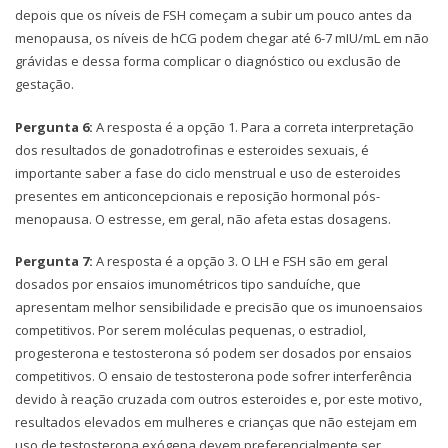
depois que os níveis de FSH começam a subir um pouco antes da
menopausa, os níveis de hCG podem chegar até 6-7 mIU/mL em não
grávidas e dessa forma complicar o diagnóstico ou exclusão de
gestação.
Pergunta 6:
A resposta é a opção 1. Para a correta interpretação
dos resultados de gonadotrofinas e esteroides sexuais, é
importante saber a fase do ciclo menstrual e uso de esteroides
presentes em anticoncepcionais e reposição hormonal pós-
menopausa. O estresse, em geral, não afeta estas dosagens.
Pergunta 7:
A resposta é a opção 3. O LH e FSH são em geral
dosados por ensaios imunométricos tipo sanduíche, que
apresentam melhor sensibilidade e precisão que os imunoensaios
competitivos. Por serem moléculas pequenas, o estradiol,
progesterona e testosterona só podem ser dosados por ensaios
competitivos. O ensaio de testosterona pode sofrer interferência
devido à reação cruzada com outros esteroides e, por este motivo,
resultados elevados em mulheres e crianças que não estejam em
uso de testosterona exógena devem preferencialmente ser