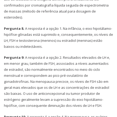
confirmados por cromatografia líquida seguida de espectrometria
de massas (método de referência atual para dosagem de
esteroides).
Pergunta 8.
A resposta é a opção 1. Na infância, o eixo hipotálamo-
hipófise-gônadas está suprimido e, consequentemente, os níveis de
LH, FSH e testosterona (meninos) ou estradiol (meninas) estão
baixos ou indetectáveis.
Pergunta 9:
A resposta é a opção 2. Resultados elevados de LH e,
em menor grau, também de FSH, associados a níveis aumentados
de estradiol, são normalmente encontrados no meio do ciclo
menstrual e correspondem ao pico pré-ovulatório de
gonadotrofinas. Na menopausa precoce, os níveis de FSH são em
geral mais elevados que os de LH e as concentrações de estradiol
são baixas. O uso de anticoncepcional ou tumor produtor de
estrógeno geralmente levam a supressão do eixo hipotálamo-
hipófise, com consequente diminuição dos níveis de LH e FSH.
Pergunta 10:
A resposta é a opção 4. Na menopausa, os ovários