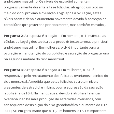
andrógeno masculino. Os níveis de estradiol aumentam
progressivamente durante a fase folicular, atingindo um pico no
meio do ciclo, próximo à ovulação. Logo após a ovulação, estes
níveis caem e depois aumentam novamente devido à secreção do
corpo lúteo (progesterona principalmente, mas também estradiol).
Pergunta 2:
A resposta é a opção 1. Em homens, o LH estimula as
células de Leydig dos testículos a produzir testosterona, o principal
andrógeno masculino. Em mulheres, o LH é importante para a
ovulação e manutenção do corpo lúteo e secreção de progesterona
na segunda metade do ciclo menstrual.
Pergunta 3:
A resposta é a opção 4. Em mulheres, o FSH é
responsável pelo recrutamento dos folículos ovarianos no início do
ciclo menstrual. À medida que estes folículos secretam níveis
crescentes de estradiol e inibina, ocorre supressão da secreção
hipofisária de FSH. Na menopausa, devido à atrofia e falência
ovariana, não há mais produção de esteroides ovarianos, com
consequente desinibição do eixo gonadotrófico e aumento do LH e
FSH (FSH em geral maior que o LH). Em homens, o FSH é importante