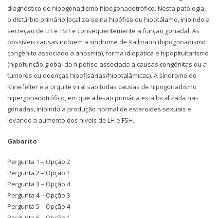
diagnóstico de hipogonadismo hipogonadotrófico. Nesta patologia,
o distúrbio primário localiza-se na hipófise ou hipotálamo, inibindo a
secreção de LH e FSH e consequentemente a função gonadal. As
possíveis causas incluem a síndrome de Kallmann (hipogonadismo
congênito associado a anosmia), forma idiopática e hipopituitarismo
(hipofunção global da hipófise associada a causas congênitas ou a
tumores ou doenças hipofisárias/hipotalâmicas). A síndrome de
Klinefelter e a orquite viral são todas causas de hipogonadismo
hipergonadotrófico, em que a lesão primária está localizada nas
gônadas, inibindo a produção normal de esteroides sexuais e
levando a aumento dos níveis de LH e FSH.
Gabarito
Pergunta 1 – Opção 2
Pergunta 2 – Opção 1
Pergunta 3 – Opção 4
Pergunta 4 – Opção 3
Pergunta 5 – Opção 4
Pergunta 6 – Opção 1