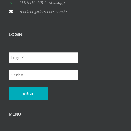
(11) 991046014 - whatsapp
marketing@laes-haes.com.br
LOGIN
MENU