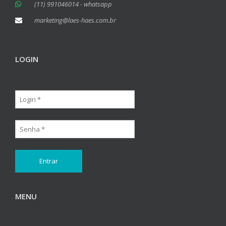
(11) 991046014 - whatsapp
marketing@laes-haes.com.br
LOGIN
MENU