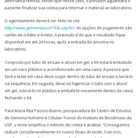
alternativa remota; sendo que nesse caso, o portador aguardará o
paciente finalizar sua coleta para retornar o material ao laboratório.
O agendamento deverá ser feito no site
http://www.genomacovid19.ib.usp.br/
. As opções de pagamento são
cartão de crédito e boleto. A previsão é de que o resultado fique
disponível em até 24 horas, após a entrada da amostra no
laboratório.
Composto por tubo de ensaio e alcool em gel, o kit estará embalado
em um saco plástico e acondicionado em uma caixa. A pessoa que
fará o teste em casa deve cuspir dentro do tubo de ensaio e lacrá-lo
na sequência. Em seguida, deve-se higienizar o tubo com o alcool
em gel, colocá-lo no plástico e embalá-lo novamente dentro da caixa,
fechando o kit.
Para Maria Rita Passos-Bueno, pesquisadora do Centro de Estudos
do Genoma Humano e Células-Tronco do Instituto de Biociências da
USP, o teste simplifica o método de coleta e análise. “Conseguimos
reduzir consideravelmente os custos finais do teste. Com isso,