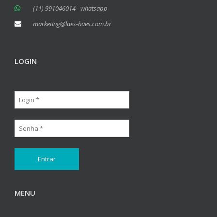
(11) 991046014 - whatsapp
marketing@laes-haes.com.br
LOGIN
MENU