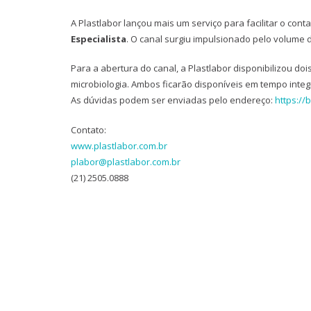
A Plastlabor lançou mais um serviço para facilitar o conta
Especialista
. O canal surgiu impulsionado pelo volume d
Para a abertura do canal, a Plastlabor disponibilizou doi
microbiologia. Ambos ficarão disponíveis em tempo integ
As dúvidas podem ser enviadas pelo endereço:
https://b
Contato:
www.plastlabor.com.br
plabor@plastlabor.com.br
(21) 2505.0888