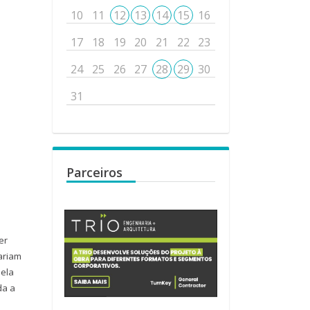
10
11
12
13
14
15
16
17
18
19
20
21
22
23
24
25
26
27
28
29
30
31
Parceiros
er
ariam
 ela
da a