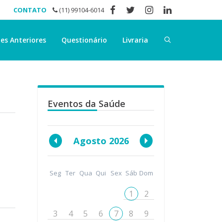
CONTATO
(11) 99104-6014
es Anteriores
Questionário
Livraria
Eventos da Saúde
Agosto 2026
Seg
Ter
Qua
Qui
Sex
Sáb
Dom
1
2
3
4
5
6
7
8
9