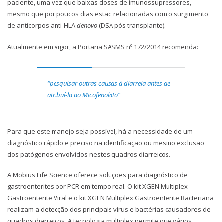
paciente, uma vez que baixas doses de imunossupressores,
mesmo que por poucos dias estão relacionadas com o surgimento
de anticorpos anti-HLA
denovo
(DSA pós transplante).
Atualmente em vigor, a Portaria SASMS nº 172/2014 recomenda:
“pesquisar outras causas à diarreia antes de
atribuí-la ao Micofenolato”
Para que este manejo seja possível, há a necessidade de um
diagnóstico rápido e preciso na identificação ou mesmo exclusão
dos patógenos envolvidos nestes quadros diarreicos.
A Mobius Life Science oferece soluções para diagnóstico de
gastroenterites por PCR em tempo real. O kit XGEN Multiplex
Gastroenterite Viral e o kit XGEN Multiplex Gastroenterite Bacteriana
realizam a detecção dos principais vírus e bactérias causadores de
quadros diarreicos. A tecnologia multiplex permite que vários