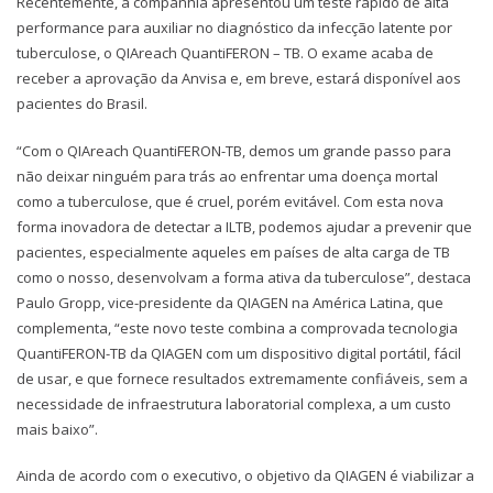
Recentemente, a companhia apresentou um teste rápido de alta
performance para auxiliar no diagnóstico da infecção latente por
tuberculose, o QIAreach QuantiFERON – TB. O exame acaba de
receber a aprovação da Anvisa e, em breve, estará disponível aos
pacientes do Brasil.
“Com o QIAreach QuantiFERON-TB, demos um grande passo para
não deixar ninguém para trás ao enfrentar uma doença mortal
como a tuberculose, que é cruel, porém evitável. Com esta nova
forma inovadora de detectar a ILTB, podemos ajudar a prevenir que
pacientes, especialmente aqueles em países de alta carga de TB
como o nosso, desenvolvam a forma ativa da tuberculose”, destaca
Paulo Gropp, vice-presidente da QIAGEN na América Latina, que
complementa, “este novo teste combina a comprovada tecnologia
QuantiFERON-TB da QIAGEN com um dispositivo digital portátil, fácil
de usar, e que fornece resultados extremamente confiáveis, sem a
necessidade de infraestrutura laboratorial complexa, a um custo
mais baixo”.
Ainda de acordo com o executivo, o objetivo da QIAGEN é viabilizar a