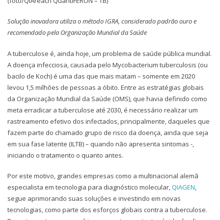
(foto/QIAreach QuantiFERON – TB)
Solução inovadora utiliza o método IGRA, considerado padrão ouro e
recomendado pela Organização Mundial da Saúde
A tuberculose é, ainda hoje, um problema de saúde pública mundial.
A doença infecciosa, causada pelo Mycobacterium tuberculosis (ou
bacilo de Koch) é uma das que mais matam – somente em 2020
levou 1,5 milhões de pessoas a óbito. Entre as estratégias globais
da Organização Mundial da Saúde (OMS), que havia definido como
meta erradicar a tuberculose até 2030, é necessário realizar um
rastreamento efetivo dos infectados, principalmente, daqueles que
fazem parte do chamado grupo de risco da doença, ainda que seja
em sua fase latente (ILTB) – quando não apresenta sintomas -,
iniciando o tratamento o quanto antes.
Por este motivo, grandes empresas como a multinacional alemã
especialista em tecnologia para diagnóstico molecular,
QIAGEN
,
segue aprimorando suas soluções e investindo em novas
tecnologias, como parte dos esforços globais contra a tuberculose.