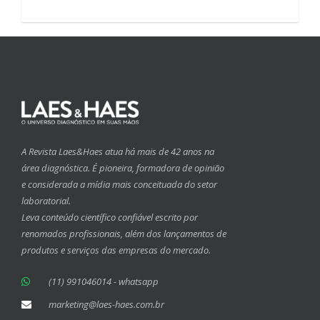
A Revista Laes&Haes atua há mais de 42 anos na
área diagnóstica. É pioneira, formadora de opinião
e considerada a mídia mais conceituada do setor
laboratorial.
Leva conteúdo científico confiável escrito por
renomados profissionais, além dos lançamentos de
produtos e serviços das empresas do mercado.
(11) 991046014 - whatsapp
marketing@laes-haes.com.br