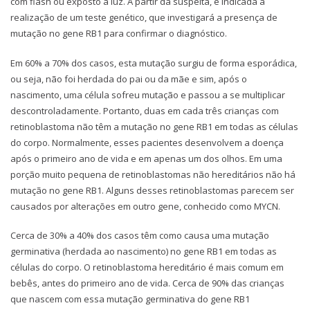
com flash ou exposto à luz. A partir da suspeita, é indicada a
realização de um teste genético, que investigará a presença de
mutação no gene RB1 para confirmar o diagnóstico.
Em 60% a 70% dos casos, esta mutação surgiu de forma esporádica,
ou seja, não foi herdada do pai ou da mãe e sim, após o
nascimento, uma célula sofreu mutação e passou a se multiplicar
descontroladamente. Portanto, duas em cada três crianças com
retinoblastoma não têm a mutação no gene RB1 em todas as células
do corpo. Normalmente, esses pacientes desenvolvem a doença
após o primeiro ano de vida e em apenas um dos olhos. Em uma
porção muito pequena de retinoblastomas não hereditários não há
mutação no gene RB1. Alguns desses retinoblastomas parecem ser
causados por alterações em outro gene, conhecido como MYCN.
Cerca de 30% a 40% dos casos têm como causa uma mutação
germinativa (herdada ao nascimento) no gene RB1 em todas as
células do corpo. O retinoblastoma hereditário é mais comum em
bebês, antes do primeiro ano de vida. Cerca de 90% das crianças
que nascem com essa mutação germinativa do gene RB1