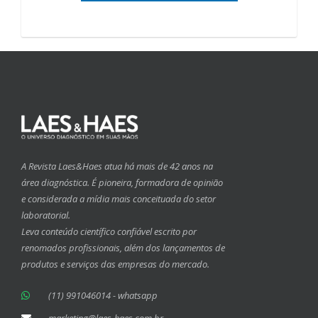
A Revista Laes&Haes atua há mais de 42 anos na
área diagnóstica. É pioneira, formadora de opinião
e considerada a mídia mais conceituada do setor
laboratorial.
Leva conteúdo científico confiável escrito por
renomados profissionais, além dos lançamentos de
produtos e serviços das empresas do mercado.
(11) 991046014 - whatsapp
marketing@laes-haes.com.br