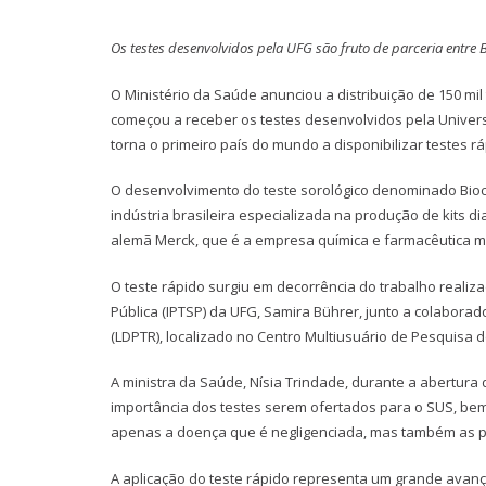
Os testes desenvolvidos pela UFG são fruto de parceria entre B
O Ministério da Saúde anunciou a distribuição de 150 mi
começou a receber os testes desenvolvidos pela Univers
torna o primeiro país do mundo a disponibilizar testes 
O desenvolvimento do teste sorológico denominado Bioclin 
indústria brasileira especializada na produção de kits d
alemã Merck, que é a empresa química e farmacêutica m
O teste rápido surgiu em decorrência do trabalho realiz
Pública (IPTSP) da UFG, Samira Bührer, junto a colabor
(LDPTR), localizado no Centro Multiusuário de Pesquisa
A ministra da Saúde, Nísia Trindade, durante a abertura 
importância dos testes serem ofertados para o SUS, be
apenas a doença que é negligenciada, mas também as 
A aplicação do teste rápido representa um grande avanço