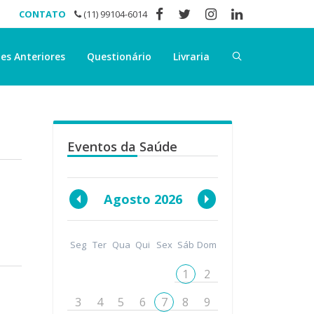
CONTATO
(11) 99104-6014
es Anteriores
Questionário
Livraria
Eventos da Saúde
Agosto 2026
Seg
Ter
Qua
Qui
Sex
Sáb
Dom
1
2
3
4
5
6
7
8
9