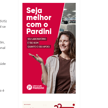
(SUS)
l se
lin,
onal
aúde
o é