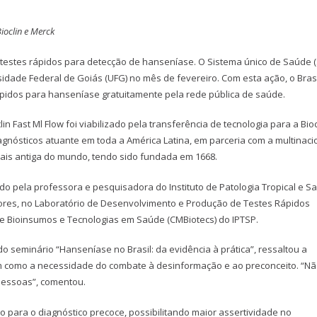
ioclin e Merck
l testes rápidos para detecção de hanseníase. O Sistema único de Saúde 
idade Federal de Goiás (UFG) no mês de fevereiro. Com esta ação, o Brasi
rápidos para hanseníase gratuitamente pela rede pública de saúde.
Fast Ml Flow foi viabilizado pela transferência de tecnologia para a Bioc
iagnósticos atuante em toda a América Latina, em parceria com a multinaci
ais antiga do mundo, tendo sido fundada em 1668.
ado pela professora e pesquisadora do Instituto de Patologia Tropical e S
adores, no Laboratório de Desenvolvimento e Produção de Testes Rápidos
 de Bioinsumos e Tecnologias em Saúde (CMBiotecs) do IPTSP.
do seminário “Hanseníase no Brasil: da evidência à prática”, ressaltou a
m como a necessidade do combate à desinformação e ao preconceito. “Nã
pessoas”, comentou.
 para o diagnóstico precoce, possibilitando maior assertividade no