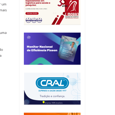
r um
 mais
e uma
do
a