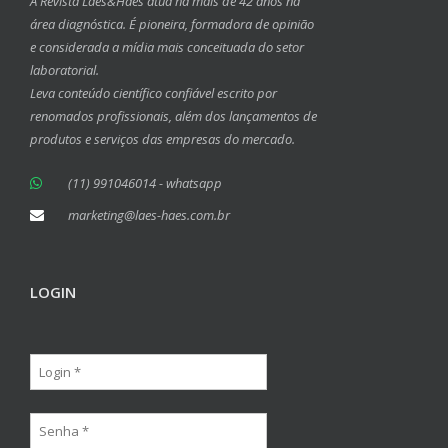
A Revista Laes&Haes atua há mais de 42 anos na
área diagnóstica. É pioneira, formadora de opinião
e considerada a mídia mais conceituada do setor
laboratorial.
Leva conteúdo científico confiável escrito por
renomados profissionais, além dos lançamentos de
produtos e serviços das empresas do mercado.
(11) 991046014 - whatsapp
marketing@laes-haes.com.br
LOGIN