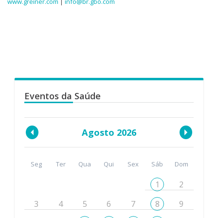
www.greiner.com
|
info@br.gbo.com
Eventos da Saúde
Agosto 2026
Seg
Ter
Qua
Qui
Sex
Sáb
Dom
1
2
3
4
5
6
7
8
9