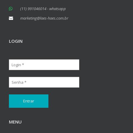
(11) 991046014 - whatsapp
marketing@laes-haes.com.br
LOGIN
MENU