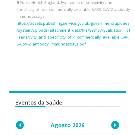
9
Public Health England. Evaluation of sensitivity and
specificity of four commercially available SARS-CoV-2 antibody
immunoassays.
https://assets.publishing.service.gov.uk/government/uploads
/system/uploads/attachment_data/file/898437/Evaluation__of
_sensitivity_and_specificity_of_4_commercially_available_SAR
S-CoV-2_antibody_immunoassays.pdf
Eventos da Saúde
Agosto 2026