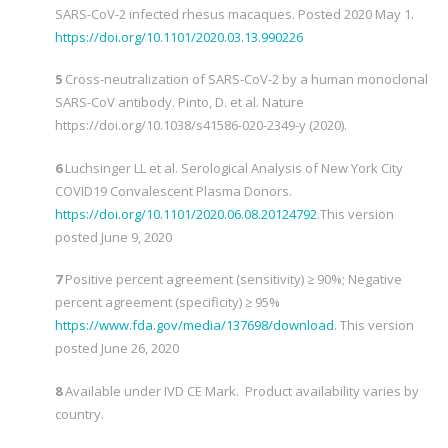
SARS-CoV-2 infected rhesus macaques. Posted 2020 May 1.
https://doi.org/10.1101/2020.03.13.990226
5
Cross-neutralization of SARS-CoV-2 by a human monoclonal
SARS-CoV antibody. Pinto, D. et al. Nature
https://doi.org/10.1038/s41586-020-2349-y (2020).
6
Luchsinger LL et al. Serological Analysis of New York City
COVID19 Convalescent Plasma Donors.
https://doi.org/10.1101/2020.06.08.20124792
.This version
posted June 9, 2020
7
Positive percent agreement (sensitivity) ≥ 90%; Negative
percent agreement (specificity) ≥ 95%
https://www.fda.gov/media/137698/download
. This version
posted June 26, 2020
8
Available under IVD CE Mark. Product availability varies by
country.