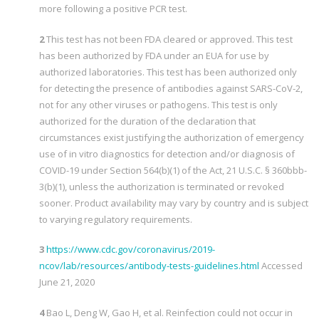
more following a positive PCR test.
2
This test has not been FDA cleared or approved. This test
has been authorized by FDA under an EUA for use by
authorized laboratories. This test has been authorized only
for detecting the presence of antibodies against SARS-CoV-2,
not for any other viruses or pathogens. This test is only
authorized for the duration of the declaration that
circumstances exist justifying the authorization of emergency
use of in vitro diagnostics for detection and/or diagnosis of
COVID-19 under Section 564(b)(1) of the Act, 21 U.S.C. § 360bbb-
3(b)(1), unless the authorization is terminated or revoked
sooner. Product availability may vary by country and is subject
to varying regulatory requirements.
3
https://www.cdc.gov/coronavirus/2019-
ncov/lab/resources/antibody-tests-guidelines.html
Accessed
June 21, 2020
4
Bao L, Deng W, Gao H, et al. Reinfection could not occur in