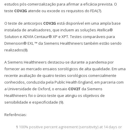
estudos pós-comercialização para afirmar a eficácia prevista. O
teste
COV2G
atende ou excede os requisitos do FDA(7).
O teste de anticorpos
COV2G
está disponível em uma ampla base
instalada de analisadores, que incluem as soluções Atellica®
Solution e ADVIA Centaur® XP e XPT. Testes comparáveis para
Dimension® EXL ™ da Siemens Healthineers também estão sendo
realizados(8).
A Siemens Healthineers destacou-se durante a pandemia por
fornecer ao mercado ensaios sorológicos de alta qualidade. Em uma
recente avaliação de quatro testes sorológicos comercialmente
conhecidos, conduzida pela Public Health England, em parceria com
a Universidade de Oxford, o ensaio
COV2T
da Siemens
Healthineers foi o único teste que atingiu os objetivos de
sensibilidade e especificidade (9).
Referências:
1
100% positive percent agreement (sensitivity) at 14 days or