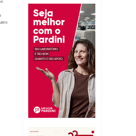
no
o
uatro