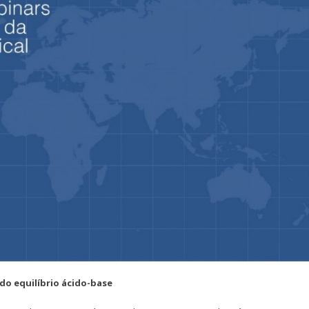
do equilíbrio ácido-base