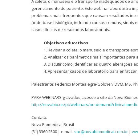
A coleta, o manuseio e o transporte inadequados de am
gerenciamento do paciente. Este webinar abordará a im
problemas mais frequentes que causam resultados incorr
ácido-base fisiológico, incluindo causas comuns, sinais 
casos clínicos de resultados laboratoriais.
Objetivos educativos
1. Revisar a coleta, o manuseio e o transporte a
2. Analisar os parâmetros mais importantes para 
3. Discutir como identificar as quatro alterações á
4. Apresentar casos de laboratório para enfatiza
Palestrante: Federico Montealegre-Golcher/ DVM, MS, PhD,
PARA WEBINARS gravados, acesse o site da Nova Biomedi
http://novabio.us/pt/webinars/on-demand/clinical-medi
Contato:
Nova Biomedical Brasil
(31) 3360.2500 | e-mail:
sac@novabiomedical.com.br
|
ww