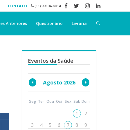
CONTATO
(11) 99104-6014
es Anteriores
Questionário
Livraria
Eventos da Saúde
Agosto 2026
Seg
Ter
Qua
Qui
Sex
Sáb
Dom
1
2
3
4
5
6
7
8
9