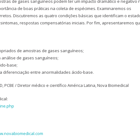
ostras de gases sanguíneos podem ter um impacto dramático e negativo 
portância de boas práticas na coleta de espécimes. Examinaremos os
etos. Discutiremos as quatro condições básicas que identificam o estad
e sintomas, respostas compensatórias iniciais. Por fim, apresentaremos q
propriados de amostras de gases sanguíneos;
a análise de gases sanguíneos;
cido-base;
r a diferenciação entre anormalidades ácido-base.
 PCBE / Diretor médico e científico América Latina, Nova Biomedical
cal:
cine.php
w.novabiomedical.com