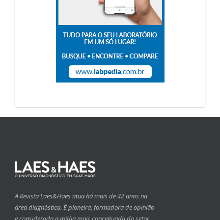
A Revista Laes&Haes atua há mais de 42 anos na
área diagnóstica. É pioneira, formadora de opinião
e considerada a mídia mais conceituada do setor