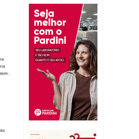
na.
ria
teim ;
nto