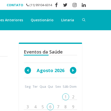
CONTATO
(11) 99104-6014
es Anteriores
Questionário
Livraria
Eventos da Saúde
Agosto 2026
Seg
Ter
Qua
Qui
Sex
Sáb
Dom
1
2
3
4
5
6
7
8
9