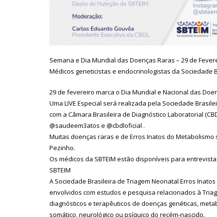
Semana e Dia Mundial das Doenças Raras – 29 de Fever
Médicos geneticistas e endocrinologistas da Sociedade B
29 de fevereiro marca o Dia Mundial e Nacional das Doe
Uma LIVE Especial será realizada pela Sociedade Brasile
com a Câmara Brasileira de Diagnóstico Laboratorial (CBD
@saudeem3atos e @cbdloficial .
Muitas doenças raras e de Erros Inatos do Metabolismo 
Pezinho.
Os médicos da SBTEIM estão disponíveis para entrevista
SBTEIM
A Sociedade Brasileira de Triagem Neonatal Erros Inatos 
envolvidos com estudos e pesquisa relacionados à Triage
diagnósticos e terapêuticos de doenças genéticas, meta
somático, neurológico ou psíquico do recém-nascido.