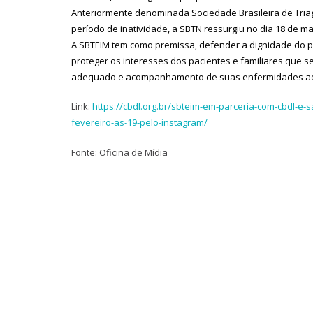
Anteriormente denominada Sociedade Brasileira de Tria
período de inatividade, a SBTN ressurgiu no dia 18 de m
A SBTEIM tem como premissa, defender a dignidade do pr
proteger os interesses dos pacientes e familiares que s
adequado e acompanhamento de suas enfermidades ao 
Link:
https://cbdl.org.br/sbteim-em-parceria-com-cbdl-e
fevereiro-as-19-pelo-instagram/
Fonte: Oficina de Mídia