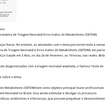
eiro
rasileira de Triagem Neonatal Erros Inatos do Metabolismo (SBTEIM)
nças Raras. No entanto, as atividades com o tema percorrem toda a sema
ira de Triagem Neonatal e Erros Inatos do Metabolismo (SBTEIM), em parce
L) e Saúde em 3 Atos, no dia 26 de fevereiro, as 19 horas, nas redes: @sb
são diagnosticadas com a triagem neonatal ampliada, o famoso Teste do
s sobre o tema.
do Metabolismo (SBTEIM) tem como objetivo principal reunir profissionais
m Neonatal no Brasil. Visa ainda estimular e divulgar os processos
bólicas, endócrinas e infecciosas, que possam prejudicar o desenvolvime