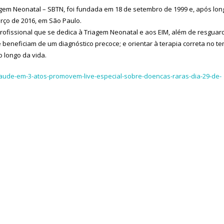
gem Neonatal – SBTN, foi fundada em 18 de setembro de 1999 e, após lon
arço de 2016, em São Paulo.
ofissional que se dedica à Triagem Neonatal e aos EIM, além de resguar
e beneficiam de um diagnóstico precoce; e orientar à terapia correta no t
longo da vida.
-saude-em-3-atos-promovem-live-especial-sobre-doencas-raras-dia-29-de-