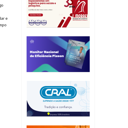
go
dar e
empo