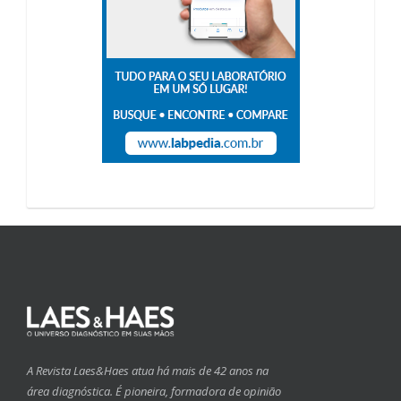
A Revista Laes&Haes atua há mais de 42 anos na
área diagnóstica. É pioneira, formadora de opinião