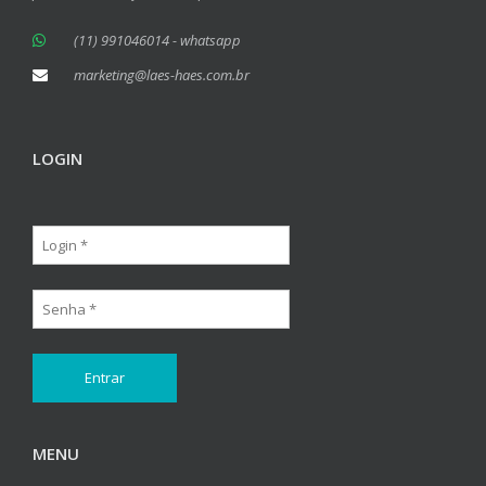
(11) 991046014 - whatsapp
marketing@laes-haes.com.br
LOGIN
MENU