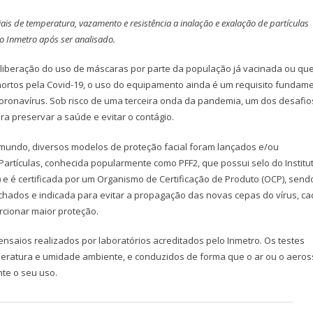
is de temperatura, vazamento e resistência a inalação e exalação de partículas
do Inmetro após ser analisado.
liberação do uso de máscaras por parte da população já vacinada ou que
ortos pela Covid-19, o uso do equipamento ainda é um requisito fundame
oronavírus. Sob risco de uma terceira onda da pandemia, um dos desafio
a preservar a saúde e evitar o contágio.
mundo, diversos modelos de proteção facial foram lançados e/ou
a Partículas, conhecida popularmente como PFF2, que possui selo do Institu
) e é certificada por um Organismo de Certificação de Produto (OCP), send
echados e indicada para evitar a propagação das novas cepas do vírus, c
orcionar maior proteção.
ensaios realizados por laboratórios acreditados pelo Inmetro. Os testes
eratura e umidade ambiente, e conduzidos de forma que o ar ou o aeros
nte o seu uso.