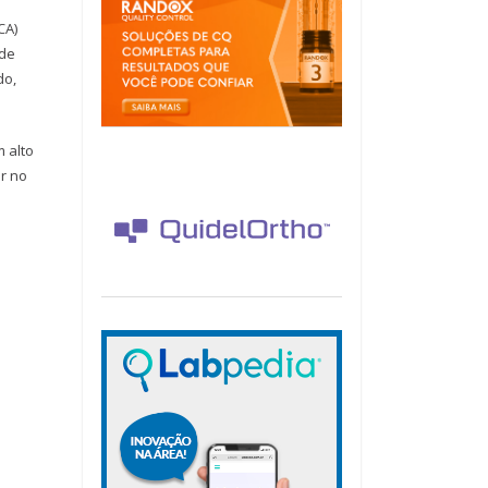
CA)
 de
do,
 alto
r no