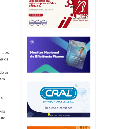
m aos
ma de
do ar
vem
de
ons
nuto