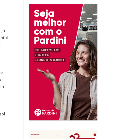
 já
ntal
s
to
o
ada
sol