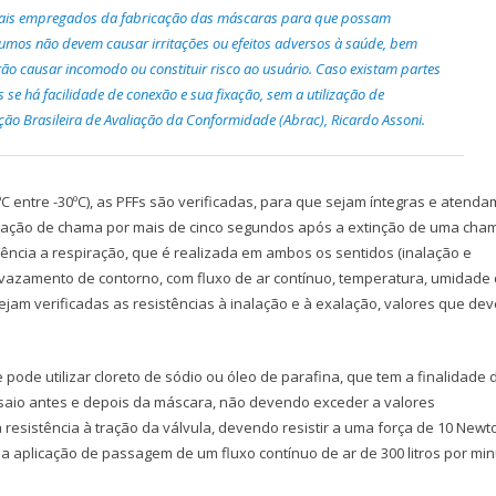
eriais empregados da fabricação das máscaras para que possam
sumos não devem causar irritações ou efeitos adversos à saúde, bem
o causar incomodo ou constituir risco ao usuário. Caso existam partes
se há facilidade de conexão e sua fixação, sem a utilização de
ção Brasileira de Avaliação da Conformidade (Abrac), Ricardo Assoni.
 entre -30ºC), as PFFs são verificadas, para que sejam íntegras e atenda
opagação de chama por mais de cinco segundos após a extinção de uma cha
ncia a respiração, que é realizada em ambos os sentidos (inalação e
 vazamento de contorno, com fluxo de ar contínuo, temperatura, umidade 
jam verificadas as resistências à inalação e à exalação, valores que de
pode utilizar cloreto de sódio ou óleo de parafina, que tem a finalidade 
nsaio antes e depois da máscara, não devendo exceder a valores
 resistência à tração da válvula, devendo resistir a uma força de 10 Newt
a aplicação de passagem de um fluxo contínuo de ar de 300 litros por mi