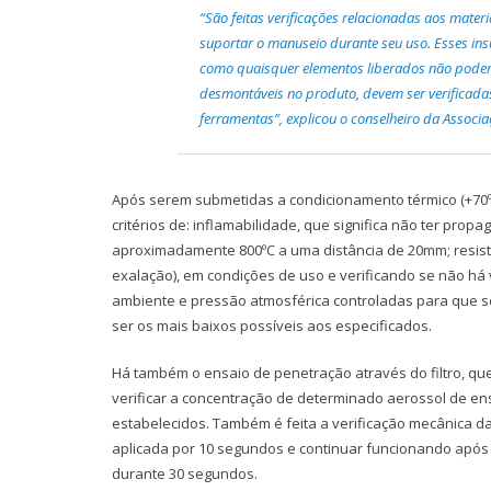
“São feitas verificações relacionadas aos mat
suportar o manuseio durante seu uso. Esses in
como quaisquer elementos liberados não poderã
desmontáveis no produto, devem ser verificadas 
ferramentas”, explicou o conselheiro da Associa
Após serem submetidas a condicionamento térmico (+70ºC
critérios de: inflamabilidade, que significa não ter pr
aproximadamente 800ºC a uma distância de 20mm; resistê
exalação), em condições de uso e verificando se não há
ambiente e pressão atmosférica controladas para que se
ser os mais baixos possíveis aos especificados.
Há também o ensaio de penetração através do filtro, que 
verificar a concentração de determinado aerossol de e
estabelecidos. Também é feita a verificação mecânica da
aplicada por 10 segundos e continuar funcionando após 
durante 30 segundos.