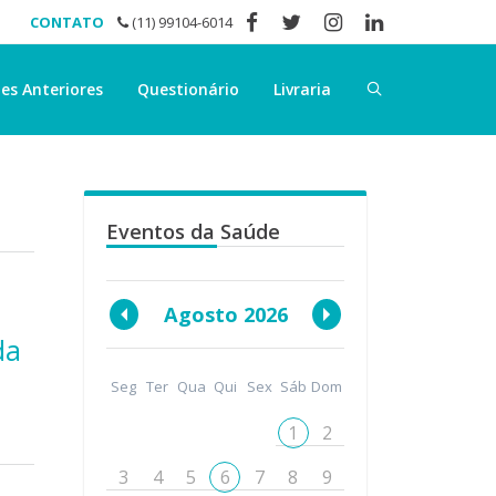
CONTATO
(11) 99104-6014
es Anteriores
Questionário
Livraria
Eventos da Saúde
Agosto 2026
da
Seg
Ter
Qua
Qui
Sex
Sáb
Dom
1
2
3
4
5
6
7
8
9