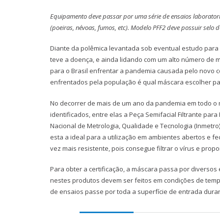
Equipamento deve passar por uma série de ensaios laboratoria
(poeiras, névoas, fumos, etc). Modelo PFF2 deve possuir selo 
Diante da polêmica levantada sob eventual estudo para 
teve a doença, e ainda lidando com um alto número de m
para o Brasil enfrentar a pandemia causada pelo novo c
enfrentados pela população é qual máscara escolher par
No decorrer de mais de um ano da pandemia em todo o 
identificados, entre elas a Peça Semifacial Filtrante par
Nacional de Metrologia, Qualidade e Tecnologia (Inmetro
esta a ideal para a utilização em ambientes abertos e f
vez mais resistente, pois consegue filtrar o vírus e prop
Para obter a certificação, a máscara passa por diversos 
nestes produtos devem ser feitos em condições de temp
de ensaios passe por toda a superfície de entrada dura