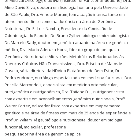
of Medical Oncology) e do IFM (Institute for Functional Medicine), Dra.
Aline David Silva, doutora em fisiologia humana pela Universidade
de São Paulo, Dra. Annete Marum, tem atuação intensa tanto em
atendimento clínico como na docência na área de Genômica
Nutricional, Dr. Eli Luis Namba, Presidente da Comissão de
Odontologia do Esporte, Dr. Bruno Zylber, bíologo e microbiologista,
Dr. Marcelo Sady, doutor em genética atuante na área de genética
médica, Dra. Maria Aderuza Horst, líder do grupo de pesquisa
Genômica Nutricional e Alterações Metabólicas Relacionadas às
Doenças Crônicas Não Transmissíveis, Dra. Priscilla de Matos M
Gusela, sócia diretora da NDVida Plataforma de Bem-Estar, Dr.
Pedro Andrade, nutrólogo especializado em medicina funcional, Dra.
Priscilla Marcondelli, especialista em medicina ortomolecular,
nutrigenética e nutrigenômica, Dra. Tatiane Fuji, nutrigenetiscista
com expertise em aconselhamentos genômico nutricionais, Profº
Walter Cortez, educador físico com expertise em mapeamento
genético e na área de fitness com mais de 25 anos de experiência e
Prof Dr. Wiliam Régis, biólogo e nutricionista, doutor em biologia
funcional, molecular, professor e
pesquisador na área de genômica aplica.