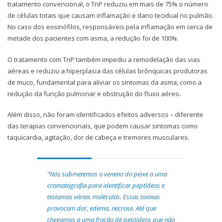
tratamento convencional, o TnP reduziu em mais de 75% o número
de células totais que causam inflamação e dano tecidual no pulmão.
No caso dos eosinófilos, responsáveis pela inflamação em cerca de
metade dos pacientes com asma, a redução foi de 100%.
O tratamento com TnP também impediu a remodelação das vias
aéreas e reduziu a hiperplasia das células brônquicas produtoras
de muco, fundamental para aliviar os sintomas da asma, como a
redução da função pulmonar e obstrução do fluxo aéreo.
Além disso, não foram identificados efeitos adversos – diferente
das terapias convencionais, que podem causar sintomas como
taquicardia, agitação, dor de cabeça e tremores musculares.
“Nós submetemos o veneno do peixe a uma
cromatografia para identificar peptídeos e
testamos várias moléculas. Essas toxinas
provocam dor, edema, necrose. Até que
chegamos a uma fração de peptídeos que não