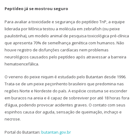
Peptídeo já se mostrou seguro
Para avaliar a toxicidade e segurança do peptídeo TnP, a equipe
liderada por Mônica testou a molécula em zebrafish (ou peixe
paulistinha), um modelo animal de pesquisa toxicológica pré-clínica
que apresenta 70% de semelhança genética com humanos. Não
houve registro de disfunções cardíacas nem problemas
neurológicos causados pelo peptídeo após atravessar a barreira
hematoencefálica.
O veneno do peixe niquim é estudado pelo Butantan desde 1996.
Trata-se de um peixe peçonhento brasileiro que predomina nas
regiões Norte e Nordeste do país. A espécie costuma se esconder
em buracos na areia e é capaz de sobreviver por até 18 horas fora
d’água, podendo provocar acidentes graves. O contato com seus
espinhos causa dor aguda, sensação de queimação, inchaço e
necrose.
Portal do Butantan:
butantan.gov.br