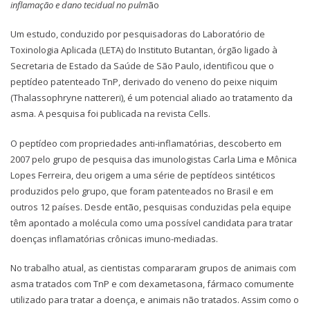
inflamação e dano tecidual no pulm
ão
Um estudo, conduzido por pesquisadoras do Laboratório de
Toxinologia Aplicada (LETA) do Instituto Butantan, órgão ligado à
Secretaria de Estado da Saúde de São Paulo, identificou que o
peptídeo patenteado TnP, derivado do veneno do peixe niquim
(Thalassophryne nattereri), é um potencial aliado ao tratamento da
asma. A pesquisa foi publicada na revista Cells.
O peptídeo com propriedades anti-inflamatórias, descoberto em
2007 pelo grupo de pesquisa das imunologistas Carla Lima e Mônica
Lopes Ferreira, deu origem a uma série de peptídeos sintéticos
produzidos pelo grupo, que foram patenteados no Brasil e em
outros 12 países. Desde então, pesquisas conduzidas pela equipe
têm apontado a molécula como uma possível candidata para tratar
doenças inflamatórias crônicas imuno-mediadas.
No trabalho atual, as cientistas compararam grupos de animais com
asma tratados com TnP e com dexametasona, fármaco comumente
utilizado para tratar a doença, e animais não tratados. Assim como o