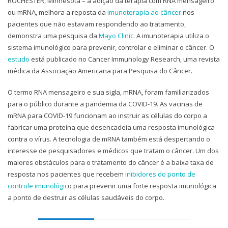
ROCHESTER, Minnesota – a adição da terapia com RNA mensageiro
ou mRNA, melhora a reposta da
imunoterapia ao câncer
nos
pacientes que não estavam respondendo ao tratamento,
demonstra uma pesquisa da
Mayo Clinic
. A imunoterapia utiliza o
sistema imunológico para prevenir, controlar e eliminar o câncer. O
estudo
está publicado no Cancer Immunology Research, uma revista
médica da Associação Americana para Pesquisa do Câncer.
O termo RNA mensageiro e sua sigla, mRNA, foram familiarizados
para o público durante a pandemia da COVID-19. As vacinas de
mRNA para COVID-19 funcionam ao instruir as células do corpo a
fabricar uma proteína que desencadeia uma resposta imunológica
contra o vírus. A tecnologia de mRNA também está despertando o
interesse de pesquisadores e médicos que tratam o câncer. Um dos
maiores obstáculos para o tratamento do câncer é a baixa taxa de
resposta nos pacientes que recebem
inibidores do ponto de
controle imunológic
o para prevenir uma forte resposta imunológica
a ponto de destruir as células saudáveis do corpo.