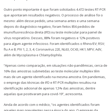
Outro ponto importante é que foram solicitados 4.472 testes RT-PCR
que apontaram resultados negativos. O processo de análise foi o
mesmo: além desse pedido, uma semana antes e uma semana
depois do diagnóstico negativo, foram feitos 856 pedidos de
imunofluorescência direta (IFD) ou teste molecular para painel de
vírus respiratório. Desses, 88% foram negativos e 12% positivos
para algum agente infeccioso. Foram identificados o Rhino/EV; RSV;
flu A e B; PIV 1, 2, 3, 4; Coronavírus 22E, NL63, OC43, HK1; MPV; AdV,
além de Mycoplasma e Chlamydophila.
“Apenas como comparação, em situações não-pandêmicas, cerca de
16% das amostras submetidas ao teste molecular multiplex têm
mais de um agente identificado na mesma amostra. Em pandemias,
o emprego das técnicas de IFD e RT-PCR multiplex resultou na
identificação adicional de apenas 1,5% das amostras, dentre
aquelas que positivaram para covid-19”, acrescenta.
Ainda de acordo com o médico, “os agentes identificados foram
aqueles mais prevalentes nessa época do ano. O emprego da