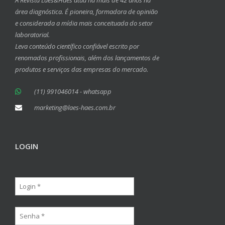
A Revista Laes&Haes atua há mais de 42 anos na
área diagnóstica. É pioneira, formadora de opinião
e considerada a mídia mais conceituada do setor
laboratorial.
Leva conteúdo científico confiável escrito por
renomados profissionais, além dos lançamentos de
produtos e serviços das empresas do mercado.
(11) 991046014 - whatsapp
marketing@laes-haes.com.br
LOGIN