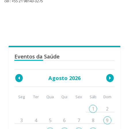
cel : +55 21 98143-3275
Eventos da Saúde
Agosto 2026
Seg
Ter
Qua
Qui
Sex
Sáb
Dom
1
2
3
4
5
6
7
8
9