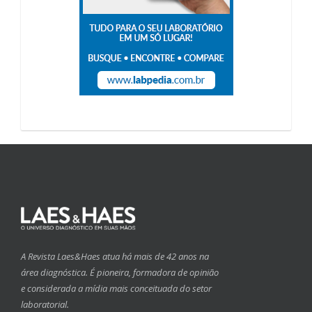
A Revista Laes&Haes atua há mais de 42 anos na
área diagnóstica. É pioneira, formadora de opinião
e considerada a mídia mais conceituada do setor
laboratorial.