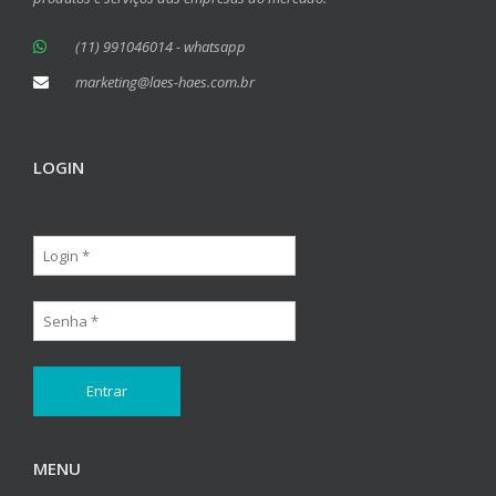
(11) 991046014 - whatsapp
marketing@laes-haes.com.br
LOGIN
MENU