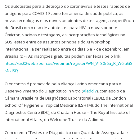
Os autotestes para a detecção do coronavírus e testes rápidos de
antígeno para COVID-19 como ferramenta de saúde pública; as
novas tecnologias e os novos ambientes de testagem; a experiência
do Brasil com o uso de autotestes para HIV; a nova variante
Ômicron, vacinas e testagens, as incorporações tecnológicas no
SUS, estão entre os assuntos principais do XI Workshop
Internacional, a ser realizado entre os dias 6 e 7 de dezembro, em
Brasília (DF). As inscrições gratuitas podem ser feitas pelo link:
https://us02web.zoom.us/webinar/register/WN_VTS0r6agR_W6luGS
sNzl3Q
O encontro é promovido pela Aliança Latino Americana para o
Desenvolvimento do Diagnóstico In Vitro (
Aladdiv
), com apoio da
Câmara Brasileira de Diagnóstico Laboratorial (CBDL), da London
School Of Hygiene & Tropical Medicine (LSHTM), do The International
Diagnostics Centre (IDC), do Chattam House – The Royal Institute of
International Affairs, da Welcome Trust e da Aldimed.
Com o tema “Testes de Diagnóstico com Qualidade Assegurada e