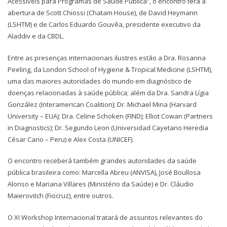
Acessíveis para Programas de Saúde Pública”, o encontro terá a
abertura de Scott Chiossi (Chatam House), de David Heymann
(LSHTM) e de Carlos Eduardo Gouvêa, presidente executivo da
Aladdiv e da CBDL.
Entre as presenças internacionais ilustres estão a Dra. Rosanna
Peeling, da London School of Hygiene & Tropical Medicine (LSHTM),
uma das maiores autoridades do mundo em diagnóstico de
doenças relacionadas à saúde pública; além da Dra. Sandra Lígia
González (Interamerican Coalition); Dr. Michael Mina (Harvard
University – EUA); Dra. Celine Schoken (FIND); Elliot Cowan (Partners
in Diagnostics); Dr. Segundo Leon (Universidad Cayetano Heredia
César Cano – Peru) e Alex Costa (UNICEF).
O encontro receberá também grandes autoridades da saúde
pública brasileira como: Marcella Abreu (ANVISA), José Boullosa
Alonso e Mariana Villares (Ministério da Saúde) e Dr. Cláudio
Maierovitch (Fiocruz), entre outros.
O XI Workshop Internacional tratará de assuntos relevantes do