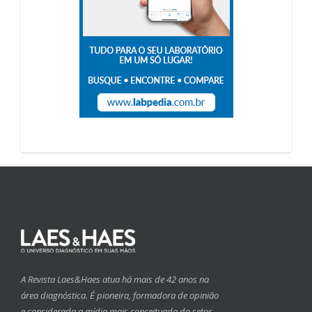
A Revista Laes&Haes atua há mais de 42 anos na
área diagnóstica. É pioneira, formadora de opinião
e considerada a mídia mais conceituada do setor