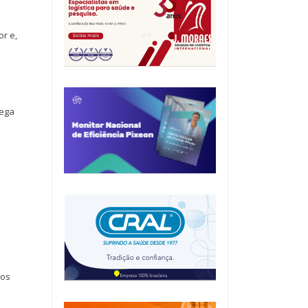
r e,
rega
dos