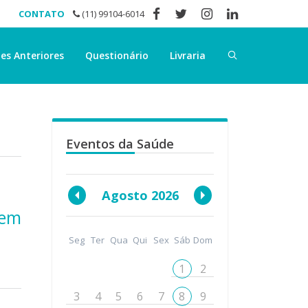
CONTATO
(11) 99104-6014
es Anteriores
Questionário
Livraria
Eventos da Saúde
Agosto 2026
 em
Seg
Ter
Qua
Qui
Sex
Sáb
Dom
1
2
3
4
5
6
7
8
9