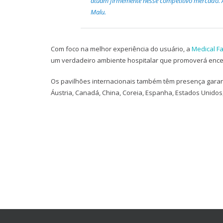
atuam firmemente nesse competitivo mercado. A
Malu.
Com foco na melhor experiência do usuário, a
Medical Fa
um verdadeiro ambiente hospitalar que promoverá encen
Os pavilhões internacionais também têm presença garant
Áustria, Canadá, China, Coreia, Espanha, Estados Unidos, Í