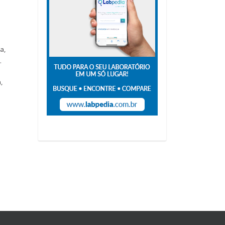
a,
.
,