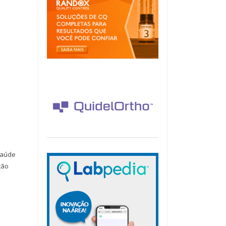
saúde
ção