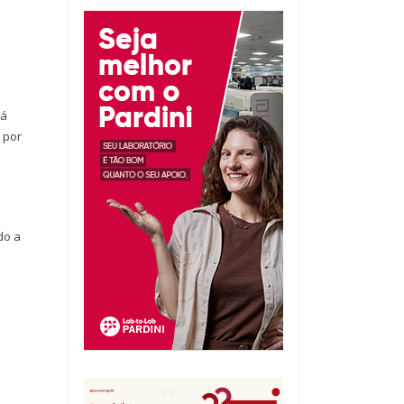
rá
 por
do a