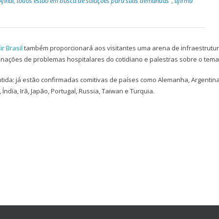
final, todos estão em busca de soluções para suas demandas”, afirma
ir Brasil
também proporcionará aos visitantes uma arena de infraestrutur
ações de problemas hospitalares do cotidiano e palestras sobre o tema
ida: já estão confirmadas comitivas de países como Alemanha, Argentina
ndia, Irã, Japão, Portugal, Russia, Taiwan e Turquia.