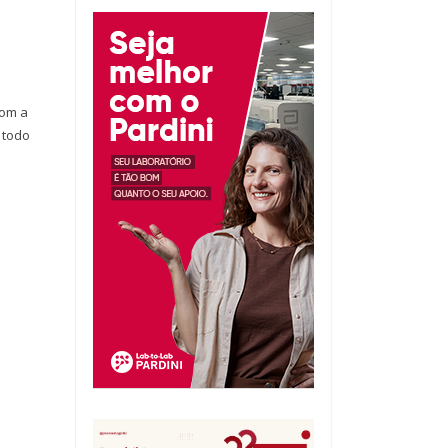
com a
 todo