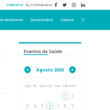
CONTATO
(11) 99104-6014
es Anteriores
Questionário
Livraria
Eventos da Saúde
Agosto 2026
Seg
Ter
Qua
Qui
Sex
Sáb
Dom
1
2
3
4
5
6
7
8
9