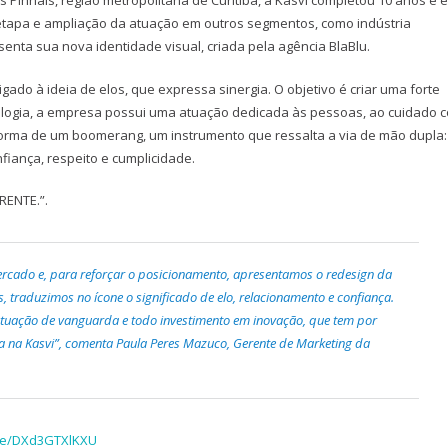
Pinhais, região metropolitana de Curitiba, a Kasvi completou 10 anos e é
 etapa e ampliação da atuação em outros segmentos, como indústria
enta sua nova identidade visual, criada pela agência BlaBlu.
ado à ideia de elos, que expressa sinergia. O objetivo é criar uma forte
ogia, a empresa possui uma atuação dedicada às pessoas, ao cuidado 
forma de um boomerang, um instrumento que ressalta a via de mão dupla:
iança, respeito e cumplicidade.
RENTE.”.
rcado e, para reforçar o posicionamento, apresentamos o redesign da
s, traduzimos no ícone o significado de elo, relacionamento e confiança.
a atuação de vanguarda e todo investimento em inovação, que tem por
a na Kasvi”, comenta Paula Peres Mazuco, Gerente de Marketing da
.be/DXd3GTXlKXU