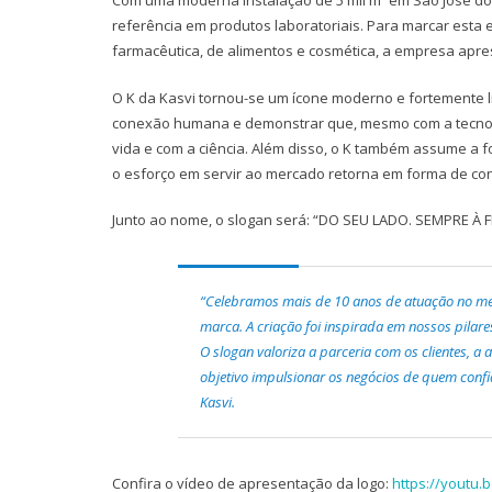
Com uma moderna instalação de 5 mil m² em São José dos 
referência em produtos laboratoriais. Para marcar esta
farmacêutica, de alimentos e cosmética, a empresa apres
O K da Kasvi tornou-se um ícone moderno e fortemente lig
conexão humana e demonstrar que, mesmo com a tecnol
vida e com a ciência. Além disso, o K também assume a 
o esforço em servir ao mercado retorna em forma de conf
Junto ao nome, o slogan será: “DO SEU LADO. SEMPRE À F
“Celebramos mais de 10 anos de atuação no me
marca. A criação foi inspirada em nossos pilare
O slogan valoriza a parceria com os clientes, 
objetivo impulsionar os negócios de quem confi
Kasvi.
Confira o vídeo de apresentação da logo:
https://youtu